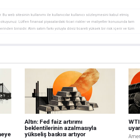
. Bu web sitesinin kullanımı ile kullanıcılar kullanıcı sözleşmesini kabul etmiş
ini okuyunuz. Lütfen finansal piyasalardaki ticari riskler ve maliyetler konusunda tam
rinden birisidir. Alım satım farkı yoluyla döviz ticareti yüksek bir risk içerir ve tüm
 finansal araçlar içinden döviz ticaretini tercih etmeden önce, yatırım nesnelerinizi,
zden geçiriniz. FXStreet’de ifade edilen görüşler bireysel yazarlara aittir, fxstreet.com
gilerde hatalar yada eksikler bulunabilir. FXStreet bağımsız yazarların görüşlerini
erhangi bir görüş, haber, araştırma, analiz, fiyatlar veya fxstreet.comtarafından bu
a katkıda bulunanlar tarafından genel piyasa yorumu olarak verilmiştir ve yatırım
bilgilerin kullanımı nedeniyle doğrudan yada dolaylı olarak ortaya çıkabilecek
aksızın herhangi bir kayıp ya da hasar için sorumluluk kabul etmemektedir.
Altın: Fed faiz artırımı
WTI 
beklentilerinin azalmasıyla
uyar
rmeye
yükseliş baskısı artıyor
Ameri