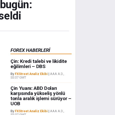
ı bugün:
seldi
FOREX HABERLERİ
Çin: Kredi talebi ve likidite
eğilimleri – DBS
By
FXStreet Analiz Ekibi
|
AAA A.D.,
SS:07 GMT
Çin Yuanı: ABD Doları
karşısında yükseliş yönlü
tonla aralık işlemi sürüyor –
UOB
By
FXStreet Analiz Ekibi
|
AAA A.D.,
SS:07 GMT