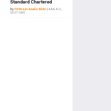
Standard Chartered
By
FXStreet Analiz Ekibi
|
AAA A.D.,
SS:07 GMT