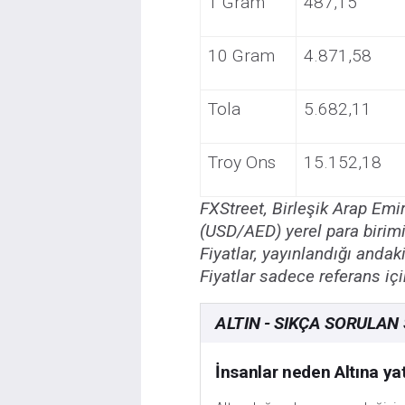
1 Gram
487,15
10 Gram
4.871,58
Tola
5.682,11
Troy Ons
15.152,18
FXStreet, Birleşik Arap Emir
(USD/AED) yerel para birimi
Fiyatlar, yayınlandığı andak
Fiyatlar sadece referans içi
ALTIN - SIKÇA SORULAN
İnsanlar neden Altına ya