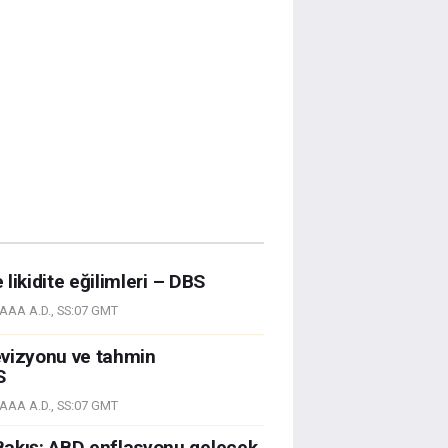
e likidite eğilimleri – DBS
AAA A.D., SS:07 GMT
evizyonu ve tahmin
S
AAA A.D., SS:07 GMT
Bakış: ABD enflasyonu gelecek