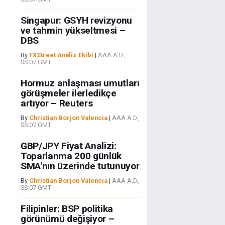
Singapur: GSYH revizyonu
ve tahmin yükseltmesi –
DBS
By
FXStreet Analiz Ekibi
|
AAA A.D.,
SS:07 GMT
Hormuz anlaşması umutları
görüşmeler ilerledikçe
artıyor – Reuters
By
Christian Borjon Valencia
|
AAA A.D.,
SS:07 GMT
GBP/JPY Fiyat Analizi:
Toparlanma 200 günlük
SMA'nın üzerinde tutunuyor
By
Christian Borjon Valencia
|
AAA A.D.,
SS:07 GMT
Filipinler: BSP politika
görünümü değişiyor –