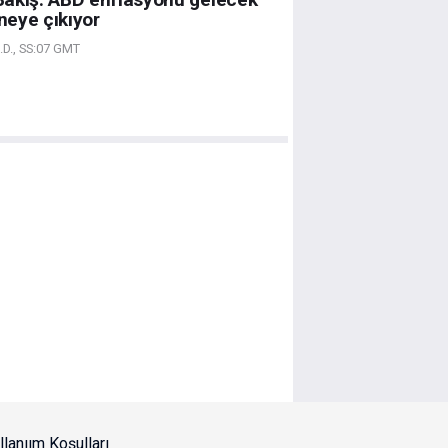
eye çıkıyor
D., SS:07 GMT
llanıım Koşulları