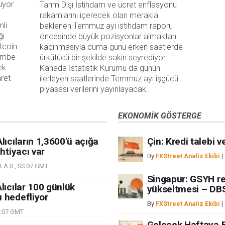
üyor
Tarım Dışı İstihdam ve ücret enflasyonu 
rakamlarını içerecek olan merakla 
nli
beklenen Temmuz ayı istihdam raporu 
ği
öncesinde büyük pozisyonlar almaktan 
tcoin
kaçınmasıyla cuma günü erken saatlerde 
şembe
ürkütücü bir şekilde sakin seyrediyor. 
ek
Kanada İstatistik Kurumu da günün 
aret
ilerleyen saatlerinde Temmuz ayı işgücü 
piyasası verilerini yayınlayacak.
EKONOMIK GÖSTERGE
lıcıların 1,3600'ü açığa
Çin: Kredi talebi v
htiyacı var
By
FXStreet Analiz Ekibi
|
 A.D., SS:07 GMT
Singapur: GSYH r
lıcılar 100 günlük
yükseltmesi – DB
 hedefliyor
By
FXStreet Analiz Ekibi
|
S:07 GMT
Gelecek Haftaya 