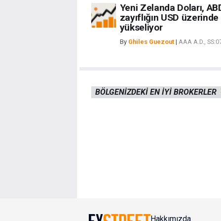
Yeni Zelanda Doları, AB
zayıflığın USD üzerinde
yükseliyor
By
Ghiles Guezout
|
AAA A.D., SS:
BÖLGENIZDEKI EN IYI BROKERLER
Hakkımızda