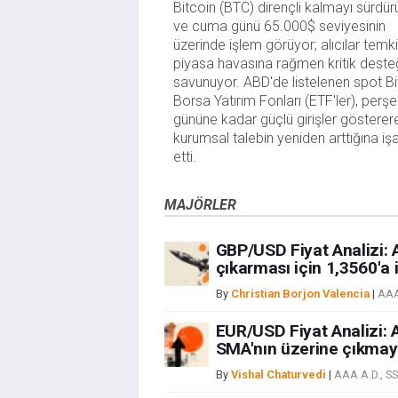
Bitcoin (BTC) dirençli kalmayı sürdür
ve cuma günü 65.000$ seviyesinin
üzerinde işlem görüyor; alıcılar temki
piyasa havasına rağmen kritik deste
savunuyor. ABD'de listelenen spot Bi
Borsa Yatırım Fonları (ETF'ler), per
gününe kadar güçlü girişler gösterer
kurumsal talebin yeniden arttığına iş
etti.
MAJÖRLER
GBP/USD Fiyat Analizi: A
çıkarması için 1,3560'a i
By
Christian Borjon Valencia
|
AAA
EUR/USD Fiyat Analizi: A
SMA'nın üzerine çıkmayı
By
Vishal Chaturvedi
|
AAA A.D., S