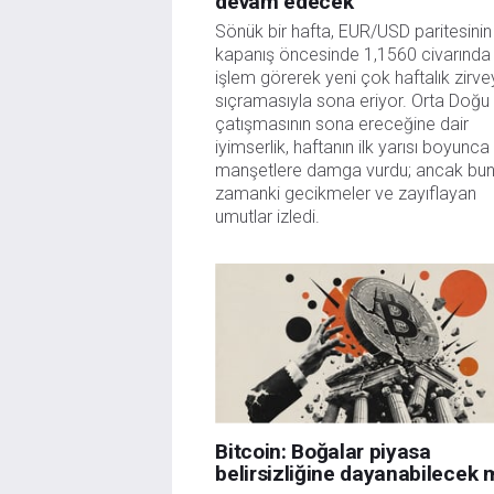
devam edecek
Sönük bir hafta, EUR/USD paritesinin
kapanış öncesinde 1,1560 civarında
işlem görerek yeni çok haftalık zirv
sıçramasıyla sona eriyor. Orta Doğu
çatışmasının sona ereceğine dair
iyimserlik, haftanın ilk yarısı boyunca
manşetlere damga vurdu; ancak bun
zamanki gecikmeler ve zayıflayan
umutlar izledi.
Bitcoin: Boğalar piyasa
belirsizliğine dayanabilecek 