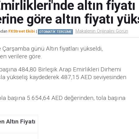
mirlikleri'nde altın fiyat
rine göre altın fiyatı yük
Makalenin Orijinalini Görün
ından
FXStreet Ekibi
|
OTOMATİK TERCÜME
e Çarşamba günü Altın fiyatları yükseldi,
en verilere göre.
m başına 484,80 Birleşik Arap Emirlikleri Dirhemi
sla yükseliş kaydederek 487,15 AED seviyesinden
 tola başına 5.654,64 AED değerinden, tola başına
n Altın Fiyatı