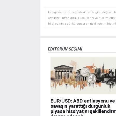
Feragatname: Bu sayfadaki tüm bilgiler değişebilir
sayılırlar. Lütfen gizlilik koşullarını ve hükümler
bilgi edininiz çünkü burası en riskli yatırım biçimle
yatırımcılar için uygun bir alan olmayabilir. Diğer
deneyim seviyenizi ve risk iştahınızı dikkatlice gö
veya yönetimin görüşlerini ifade etmemektedir. Bil
doğrulamak zorunda değildir. FXStreet’de verilen h
EDITÖRÜN SEÇIMI
sitede yayınlanan bilgiler çalışanlar, ortaklar yad
danışmanlığı teşkil etmemektedir. FXStreet bu tür 
herhangi bir kar kaybı herhangi bir sınırlama olm
EUR/USD: ABD enflasyonu ve
savaşın yarattığı durgunluk
piyasa hissiyatını şekillendi