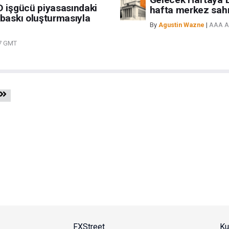
D işgücü piyasasındaki
hafta merkez sahn
 baskı oluşturmasıyla
By
Agustin Wazne
|
AAA A.
07 GMT
FXStreet
Ku