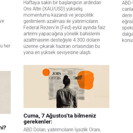
Haftaya sakin bir başlangıcın ardından
ABD-İ
Ons Altın (XAU/USD) yükseliş
canla
momentumu kazandı ve jeopolitik
derin
eye
gerilimlerin azalması ile yatırımcıların
eğris
Federal Rezerv'in (Fed) eylül ayında faiz
spekü
artırımı yapacağına yönelik bahislerini
dalga
azaltmasının desteğiyle 4.300 doların
konus
u her
üzerine çıkarak haziran ortasından bu
yana en yüksek seviyesine ulaştı.
Cuma, 7 Ağustos'ta bilmeniz
gerekenler:
mi?
ABD Doları, yatırımcıların İşsizlik Oranı, 