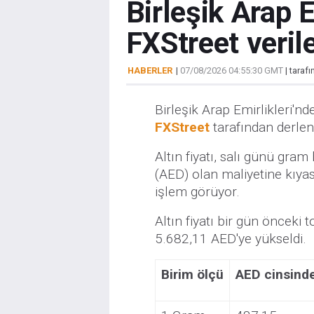
Birleşik Arap E
FXStreet verile
HABERLER
|
07/08/2026 04:55:30 GMT
| taraf
Birleşik Arap Emirlikleri'nd
FXStreet
tarafından derlen
Altın fiyatı, salı günü gra
(AED) olan maliyetine kıya
işlem görüyor.
Altın fiyatı bir gün önceki
5.682,11 AED'ye yükseldi.
Birim ölçü
AED cinsinde