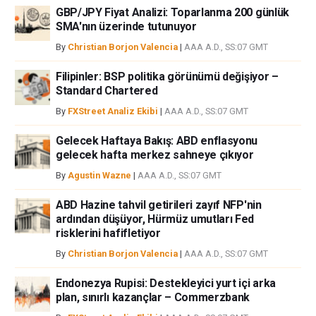
GBP/JPY Fiyat Analizi: Toparlanma 200 günlük
SMA'nın üzerinde tutunuyor
By
Christian Borjon Valencia
|
AAA A.D., SS:07 GMT
Filipinler: BSP politika görünümü değişiyor –
Standard Chartered
By
FXStreet Analiz Ekibi
|
AAA A.D., SS:07 GMT
Gelecek Haftaya Bakış: ABD enflasyonu
gelecek hafta merkez sahneye çıkıyor
By
Agustin Wazne
|
AAA A.D., SS:07 GMT
ABD Hazine tahvil getirileri zayıf NFP'nin
ardından düşüyor, Hürmüz umutları Fed
risklerini hafifletiyor
By
Christian Borjon Valencia
|
AAA A.D., SS:07 GMT
Endonezya Rupisi: Destekleyici yurt içi arka
plan, sınırlı kazançlar – Commerzbank