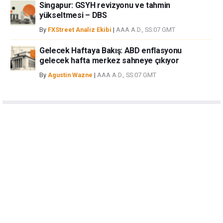
Singapur: GSYH revizyonu ve tahmin
yükseltmesi – DBS
By
FXStreet Analiz Ekibi
|
AAA A.D., SS:07 GMT
Gelecek Haftaya Bakış: ABD enflasyonu
gelecek hafta merkez sahneye çıkıyor
By
Agustin Wazne
|
AAA A.D., SS:07 GMT