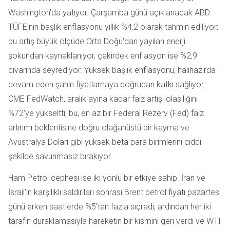
Washington'da yatıyor. Çarşamba günü açıklanacak ABD
TÜFE'nin başlık enflasyonu yıllık %4,2 olarak tahmin ediliyor;
bu artış büyük ölçüde Orta Doğu'dan yayılan enerji
şokundan kaynaklanıyor, çekirdek enflasyon ise %2,9
civarında seyrediyor. Yüksek başlık enflasyonu, halihazırda
devam eden şahin fiyatlamaya doğrudan katkı sağlıyor:
CME FedWatch, aralık ayına kadar faiz artışı olasılığını
%72'ye yükseltti; bu, en az bir Federal Rezerv (Fed) faiz
artırımı beklentisine doğru olağanüstü bir kayma ve
Avustralya Doları gibi yüksek beta para birimlerini ciddi
şekilde savunmasız bırakıyor.
Ham Petrol cephesi ise iki yönlü bir etkiye sahip. İran ve
İsrail'in karşılıklı saldırıları sonrası Brent petrol fiyatı pazartesi
günü erken saatlerde %5'ten fazla sıçradı, ardından her iki
tarafın duraklamasıyla hareketin bir kısmını geri verdi ve WTI