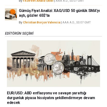
By
FXStreet Analiz Ekibi
|
AAA A.D., SS:07 GMT
Gümüş Fiyat Analizi: XAG/USD 50 günlük SMA'yı
aştı, gözler 65$'ta
By
Christian Borjon Valencia
|
AAA A.D., SS:07 GMT
EDITÖRÜN SEÇIMI
EUR/USD: ABD enflasyonu ve savaşın yarattığı
durgunluk piyasa hissiyatını şekillendirmeye devam
edecek