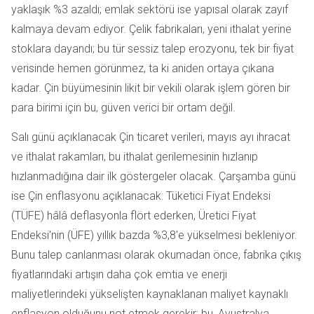
yaklaşık %3 azaldı; emlak sektörü ise yapısal olarak zayıf
kalmaya devam ediyor. Çelik fabrikaları, yeni ithalat yerine
stoklara dayandı; bu tür sessiz talep erozyonu, tek bir fiyat
verisinde hemen görünmez, ta ki aniden ortaya çıkana
kadar. Çin büyümesinin likit bir vekili olarak işlem gören bir
para birimi için bu, güven verici bir ortam değil.
Salı günü açıklanacak Çin ticaret verileri, mayıs ayı ihracat
ve ithalat rakamları, bu ithalat gerilemesinin hızlanıp
hızlanmadığına dair ilk göstergeler olacak. Çarşamba günü
ise Çin enflasyonu açıklanacak: Tüketici Fiyat Endeksi
(TÜFE) hâlâ deflasyonla flört ederken, Üretici Fiyat
Endeksi'nin (ÜFE) yıllık bazda %3,8'e yükselmesi bekleniyor.
Bunu talep canlanması olarak okumadan önce, fabrika çıkış
fiyatlarındaki artışın daha çok emtia ve enerji
maliyetlerindeki yükselişten kaynaklanan maliyet kaynaklı
enflasyon olduğunu not etmek gerekir; bu, Avustralya