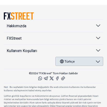
Hakkımızda
FXStreet
Kullanıım Koşulları
Türkçe
©2026 "FXStreet" Tüm Hakları Saklıdır
Not : Bu sayfadaki tüm bilgiler değişebilir. Bu web sitesinin kullanımı ile kullanıcılar
kullanıcı sözleşmesini kabul etmiş sayılırlar.
Lütfen gizlilik koşullarını ve hükümlerini okuyunuz. Lütfen finansal piyasalardaki ticari
riskler ve maliyetler konusunda tam bilgi edininiz çünkü burası en riskli yatırım
biçimlerinden birisidir. Alım satım farkı yoluyla döviz ticareti yüksek bir risk içerir ve tüm
yatırımcılar için uygun bir alan olmayabilir. Diğer finansal araçlar içinden döviz ticaretini