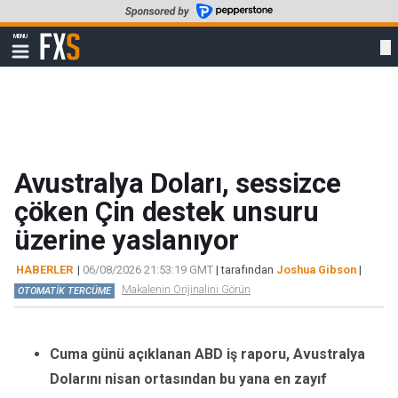
Skip
to
FXStreet
MENU
main
Show
navigation
content
Avustralya Doları, sessizce
çöken Çin destek unsuru
üzerine yaslanıyor
HABERLER
|
06/08/2026 21:53:19 GMT
| tarafından
Joshua Gibson
|
Makalenin Orijinalini Görün
OTOMATİK TERCÜME
Cuma günü açıklanan ABD iş raporu, Avustralya
Dolarını nisan ortasından bu yana en zayıf