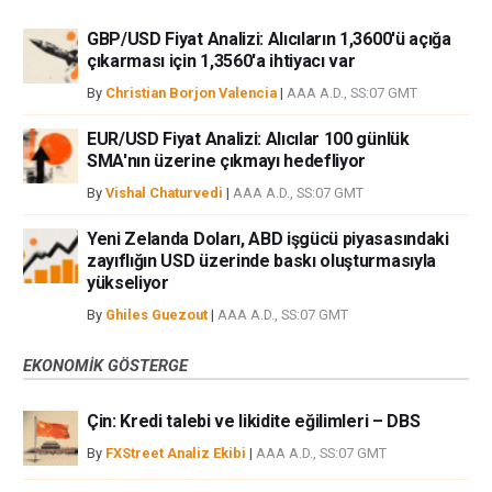
GBP/USD Fiyat Analizi: Alıcıların 1,3600'ü açığa
çıkarması için 1,3560'a ihtiyacı var
By
Christian Borjon Valencia
|
AAA A.D., SS:07 GMT
EUR/USD Fiyat Analizi: Alıcılar 100 günlük
SMA'nın üzerine çıkmayı hedefliyor
By
Vishal Chaturvedi
|
AAA A.D., SS:07 GMT
Yeni Zelanda Doları, ABD işgücü piyasasındaki
zayıflığın USD üzerinde baskı oluşturmasıyla
yükseliyor
By
Ghiles Guezout
|
AAA A.D., SS:07 GMT
EKONOMIK GÖSTERGE
Çin: Kredi talebi ve likidite eğilimleri – DBS
By
FXStreet Analiz Ekibi
|
AAA A.D., SS:07 GMT