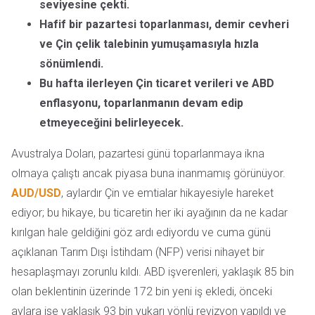
seviyesine çekti.
Hafif bir pazartesi toparlanması, demir cevheri
ve Çin çelik talebinin yumuşamasıyla hızla
sönümlendi.
Bu hafta ilerleyen Çin ticaret verileri ve ABD
enflasyonu, toparlanmanın devam edip
etmeyeceğini belirleyecek.
Avustralya Doları, pazartesi günü toparlanmaya ikna
olmaya çalıştı ancak piyasa buna inanmamış görünüyor.
AUD/USD
, aylardır Çin ve emtialar hikayesiyle hareket
ediyor; bu hikaye, bu ticaretin her iki ayağının da ne kadar
kırılgan hale geldiğini göz ardı ediyordu ve cuma günü
açıklanan Tarım Dışı İstihdam (NFP) verisi nihayet bir
hesaplaşmayı zorunlu kıldı. ABD işverenleri, yaklaşık 85 bin
olan beklentinin üzerinde 172 bin yeni iş ekledi, önceki
aylara ise yaklaşık 93 bin yukarı yönlü revizyon yapıldı ve