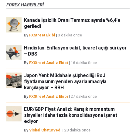
FOREX HABERLERİ
bir alan olmayabilir. Diğer finansal araçlar içinden döviz ticaretini tercih
etmeden önce, yatırım nesnelerinizi, deneyim seviyenizi ve risk
Kanada İşsizlik Oranı Temmuz ayında %6,4'e
iştahınızı dikkatlice gözden geçiriniz. FXStreet’de ifade edilen görüşler
geriledi
bireysel yazarlara aittir, fxstreet.com veya yönetimin görüşlerini ifade
etmemektedir. Bilgilerde hatalar yada eksikler bulunabilir. FXStreet
By
FXStreet Ekibi
|
3 dakika önce
bağımsız yazarların görüşlerini doğrulamak zorunda değildir.
FXStreet’de verilen herhangi bir görüş, haber, araştırma, analiz, fiyatlar
Hindistan: Enflasyon sabit, ticaret açığı sürüyor
– DBS
veya fxstreet.comtarafından bu sitede yayınlanan bilgiler çalışanlar,
ortaklar yada katkıda bulunanlar tarafından genel piyasa yorumu olarak
By
FXStreet Analiz Ekibi
|
16 dakika önce
verilmiştir ve yatırım danışmanlığı teşkil etmemektedir. FXStreet bu tür
bilgilerin kullanımı nedeniyle doğrudan yada dolaylı olarak ortaya
Japon Yeni: Müdahale şüpheciliği BoJ
çıkabilecek herhangi bir kar kaybı herhangi bir sınırlama olmaksızın
fiyatlamasının yeniden ayarlanmasıyla
herhangi bir kayıp ya da hasar için sorumluluk kabul etmemektedir.
karşılaşıyor – BBH
By
FXStreet Analiz Ekibi
|
27 dakika önce
EUR/GBP Fiyat Analizi: Karışık momentum
sinyalleri daha fazla konsolidasyona işaret
ediyor
By
Vishal Chaturvedi
|
28 dakika önce