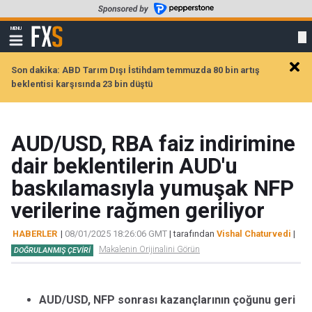
Skip
to
FXStreet
MENU
main
Show
navigation
content
Son dakika: ABD Tarım Dışı İstihdam temmuzda 80 bin artış
Clos
beklentisi karşısında 23 bin düştü
alert
AUD/USD, RBA faiz indirimine
dair beklentilerin AUD'u
baskılamasıyla yumuşak NFP
verilerine rağmen geriliyor
HABERLER
|
08/01/2025 18:26:06 GMT
| tarafından
Vishal Chaturvedi
|
Makalenin Orijinalini Görün
DOĞRULANMIŞ ÇEVIRI
AUD/USD, NFP sonrası kazançlarının çoğunu geri