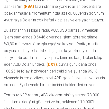
Bankası'nın
(RBA)
faiz indirimine yönelik artan beklentilere
odaklanmasıyla momentum hızla azaldı. Güvercin görünüm,
Avustralya Doları'nı çok haftalık dip seviyelere yakın tutuyor.
Bu satırların yazıldığı sırada, AUD/USD paritesi, Amerikan
işlem saatlerinde 0,6446 civarında işlem görerek günde
%0,30 mütevazı bir artışla aşağıya kayıyor. Parite, marttan
bu yana en büyük haftalık düşüşünü kaydetme yolunda
ilerliyor. Bu arada, altı büyük para birimine karşı Doları takip
eden ABD Doları Endeksi
(DXY)
, cuma günü daha önce
100,26 ile iki aylık zirveden geri çekildi ve şu anda 99,13
civarında işlem görüyor; zayıf ABD işgücü piyasası verilerinin
ardından Eylül ayında bir faiz indirimi beklentileri artıyor.
Temmuz NFP raporu, ABD ekonomisinin yalnızca 73.000
istihdam eklediğini gösterdi ve bu, beklenen 110.000'in
oldukça altında kalarak yılın en zayıf verisi oldu. Hayal