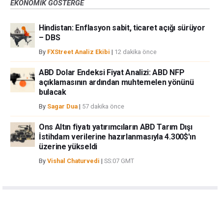
EKONOMIK GÖSTERGE
Hindistan: Enflasyon sabit, ticaret açığı sürüyor
– DBS
By
FXStreet Analiz Ekibi
|
12 dakika önce
ABD Dolar Endeksi Fiyat Analizi: ABD NFP
açıklamasının ardından muhtemelen yönünü
bulacak
By
Sagar Dua
|
57 dakika önce
Ons Altın fiyatı yatırımcıların ABD Tarım Dışı
İstihdam verilerine hazırlanmasıyla 4.300$'ın
üzerine yükseldi
By
Vishal Chaturvedi
|
SS:07 GMT