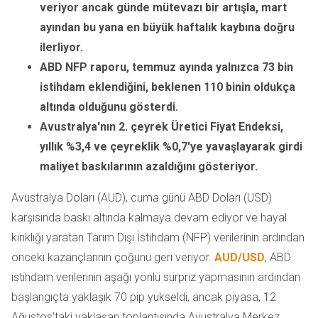
veriyor ancak günde mütevazı bir artışla, mart
ayından bu yana en büyük haftalık kaybına doğru
ilerliyor.
ABD NFP raporu, temmuz ayında yalnızca 73 bin
istihdam eklendiğini, beklenen 110 binin oldukça
altında olduğunu gösterdi.
Avustralya'nın 2. çeyrek Üretici Fiyat Endeksi,
yıllık %3,4 ve çeyreklik %0,7'ye yavaşlayarak girdi
maliyet baskılarının azaldığını gösteriyor.
Avustralya Doları (AUD), cuma günü ABD Doları (USD)
karşısında baskı altında kalmaya devam ediyor ve hayal
kırıklığı yaratan Tarım Dışı İstihdam (NFP) verilerinin ardından
önceki kazançlarının çoğunu geri veriyor.
AUD/USD
, ABD
istihdam verilerinin aşağı yönlü sürpriz yapmasının ardından
başlangıçta yaklaşık 70 pip yükseldi, ancak piyasa, 12
Ağustos'taki yaklaşan toplantısında Avustralya Merkez