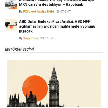
MXN carry'yi destekliyor – Rabobank
By
FXStreet Analiz Ekibi
|
SS:07 GMT
ABD Dolar Endeksi Fiyat Analizi: ABD NFP
açıklamasının ardından muhtemelen yönünü
bulacak
By
Sagar Dua
|
SS:07 GMT
EDITÖRÜN SEÇIMI