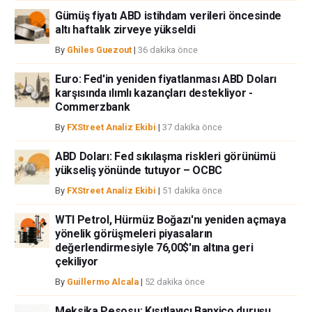
Gümüş fiyatı ABD istihdam verileri öncesinde
altı haftalık zirveye yükseldi
By
Ghiles Guezout
|
36 dakika önce
Euro: Fed'in yeniden fiyatlanması ABD Doları
karşısında ılımlı kazançları destekliyor -
Commerzbank
By
FXStreet Analiz Ekibi
|
37 dakika önce
ABD Doları: Fed sıkılaşma riskleri görünümü
yükseliş yönünde tutuyor – OCBC
By
FXStreet Analiz Ekibi
|
51 dakika önce
WTI Petrol, Hürmüz Boğazı'nı yeniden açmaya
yönelik görüşmeleri piyasaların
değerlendirmesiyle 76,00$'ın altına geri
çekiliyor
By
Guillermo Alcala
|
52 dakika önce
Meksika Pesosu: Kısıtlayıcı Banxico duruşu