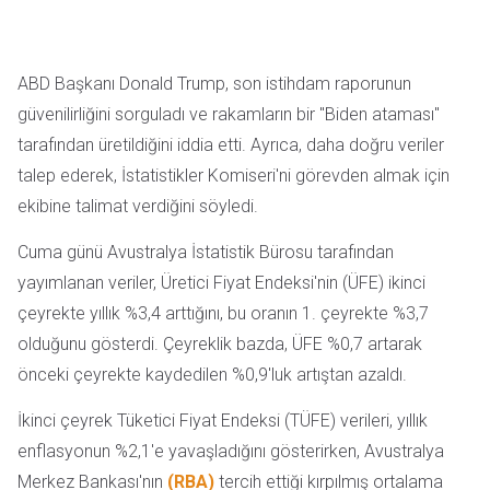
ABD Başkanı Donald Trump, son istihdam raporunun
güvenilirliğini sorguladı ve rakamların bir "Biden ataması"
tarafından üretildiğini iddia etti. Ayrıca, daha doğru veriler
talep ederek, İstatistikler Komiseri'ni görevden almak için
ekibine talimat verdiğini söyledi.
Cuma günü Avustralya İstatistik Bürosu tarafından
yayımlanan veriler, Üretici Fiyat Endeksi'nin (ÜFE) ikinci
çeyrekte yıllık %3,4 arttığını, bu oranın 1. çeyrekte %3,7
olduğunu gösterdi. Çeyreklik bazda, ÜFE %0,7 artarak
önceki çeyrekte kaydedilen %0,9'luk artıştan azaldı.
İkinci çeyrek Tüketici Fiyat Endeksi (TÜFE) verileri, yıllık
enflasyonun %2,1'e yavaşladığını gösterirken, Avustralya
Merkez Bankası'nın
(RBA)
tercih ettiği kırpılmış ortalama