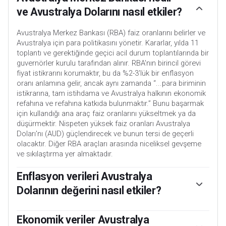
ve Avustralya Dolarını nasıl etkiler?
Avustralya Merkez Bankası (RBA) faiz oranlarını belirler ve
Avustralya için para politikasını yönetir. Kararlar, yılda 11
toplantı ve gerektiğinde geçici acil durum toplantılarında bir
guvernörler kurulu tarafından alınır. RBA'nın birincil görevi
fiyat istikrarını korumaktır, bu da %2-3'lük bir enflasyon
oranı anlamına gelir, ancak aynı zamanda “...para biriminin
istikrarına, tam istihdama ve Avustralya halkının ekonomik
refahına ve refahına katkıda bulunmaktır.” Bunu başarmak
için kullandığı ana araç faiz oranlarını yükseltmek ya da
düşürmektir. Nispeten yüksek faiz oranları Avustralya
Doları'nı (AUD) güçlendirecek ve bunun tersi de geçerli
olacaktır. Diğer RBA araçları arasında niceliksel gevşeme
ve sıkılaştırma yer almaktadır.
Enflasyon verileri Avustralya
Dolarının değerini nasıl etkiler?
Enflasyon genel olarak paranın değerini düşürdüğü için
geleneksel olarak her zaman para birimleri için olumsuz bir
Ekonomik veriler Avustralya