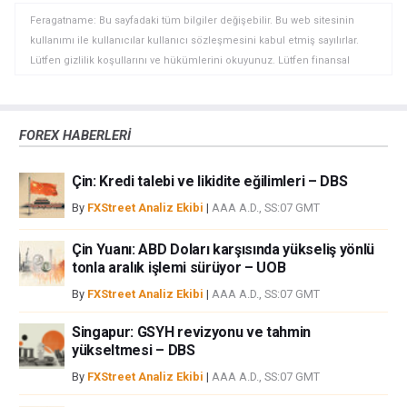
Feragatname: Bu sayfadaki tüm bilgiler değişebilir. Bu web sitesinin
kullanımı ile kullanıcılar kullanıcı sözleşmesini kabul etmiş sayılırlar.
Lütfen gizlilik koşullarını ve hükümlerini okuyunuz. Lütfen finansal
piyasalardaki ticari riskler ve maliyetler konusunda tam bilgi edininiz
çünkü burası en riskli yatırım biçimlerinden birisidir. Alım satım farkı
yoluyla döviz ticareti yüksek bir risk içerir ve tüm yatırımcılar için uygun
FOREX HABERLERİ
bir alan olmayabilir. Diğer finansal araçlar içinden döviz ticaretini tercih
etmeden önce, yatırım nesnelerinizi, deneyim seviyenizi ve risk
Çin: Kredi talebi ve likidite eğilimleri – DBS
iştahınızı dikkatlice gözden geçiriniz. FXStreet’de ifade edilen görüşler
bireysel yazarlara aittir, fxstreet.com veya yönetimin görüşlerini ifade
By
FXStreet Analiz Ekibi
|
AAA A.D., SS:07 GMT
etmemektedir. Bilgilerde hatalar yada eksikler bulunabilir. FXStreet
bağımsız yazarların görüşlerini doğrulamak zorunda değildir.
Çin Yuanı: ABD Doları karşısında yükseliş yönlü
FXStreet’de verilen herhangi bir görüş, haber, araştırma, analiz, fiyatlar
tonla aralık işlemi sürüyor – UOB
veya fxstreet.comtarafından bu sitede yayınlanan bilgiler çalışanlar,
By
FXStreet Analiz Ekibi
|
AAA A.D., SS:07 GMT
ortaklar yada katkıda bulunanlar tarafından genel piyasa yorumu olarak
verilmiştir ve yatırım danışmanlığı teşkil etmemektedir. FXStreet bu tür
Singapur: GSYH revizyonu ve tahmin
bilgilerin kullanımı nedeniyle doğrudan yada dolaylı olarak ortaya
yükseltmesi – DBS
çıkabilecek herhangi bir kar kaybı herhangi bir sınırlama olmaksızın
By
FXStreet Analiz Ekibi
|
AAA A.D., SS:07 GMT
herhangi bir kayıp ya da hasar için sorumluluk kabul etmemektedir.