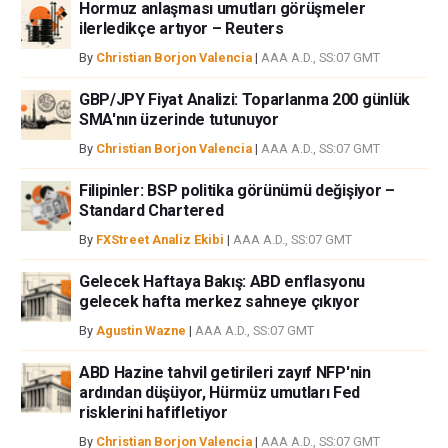
Hormuz anlaşması umutları görüşmeler
ilerledikçe artıyor – Reuters
By
Christian Borjon Valencia
|
AAA A.D., SS:07 GMT
GBP/JPY Fiyat Analizi: Toparlanma 200 günlük
SMA'nın üzerinde tutunuyor
By
Christian Borjon Valencia
|
AAA A.D., SS:07 GMT
Filipinler: BSP politika görünümü değişiyor –
Standard Chartered
By
FXStreet Analiz Ekibi
|
AAA A.D., SS:07 GMT
Gelecek Haftaya Bakış: ABD enflasyonu
gelecek hafta merkez sahneye çıkıyor
By
Agustin Wazne
|
AAA A.D., SS:07 GMT
ABD Hazine tahvil getirileri zayıf NFP'nin
ardından düşüyor, Hürmüz umutları Fed
risklerini hafifletiyor
By
Christian Borjon Valencia
|
AAA A.D., SS:07 GMT