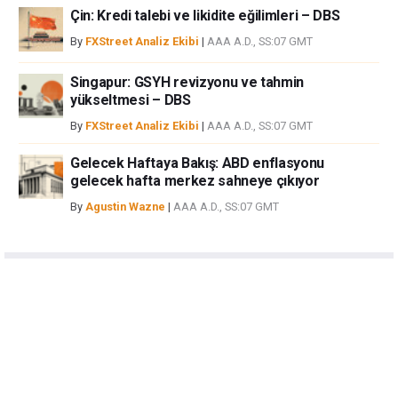
Çin: Kredi talebi ve likidite eğilimleri – DBS
By
FXStreet Analiz Ekibi
|
AAA A.D., SS:07 GMT
Singapur: GSYH revizyonu ve tahmin
yükseltmesi – DBS
By
FXStreet Analiz Ekibi
|
AAA A.D., SS:07 GMT
Gelecek Haftaya Bakış: ABD enflasyonu
gelecek hafta merkez sahneye çıkıyor
By
Agustin Wazne
|
AAA A.D., SS:07 GMT