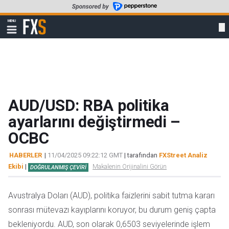
Skip
to
FXStreet
MENU
main
Show
navigation
content
AUD/USD: RBA politika
ayarlarını değiştirmedi –
OCBC
HABERLER
|
11/04/2025 09:22:12 GMT
| tarafından
FXStreet Analiz
Ekibi
|
Makalenin Orijinalini Görün
DOĞRULANMIŞ ÇEVIRI
Avustralya Doları (AUD), politika faizlerini sabit tutma kararı
sonrası mütevazı kayıplarını koruyor, bu durum geniş çapta
bekleniyordu. AUD, son olarak 0,6503 seviyelerinde işlem