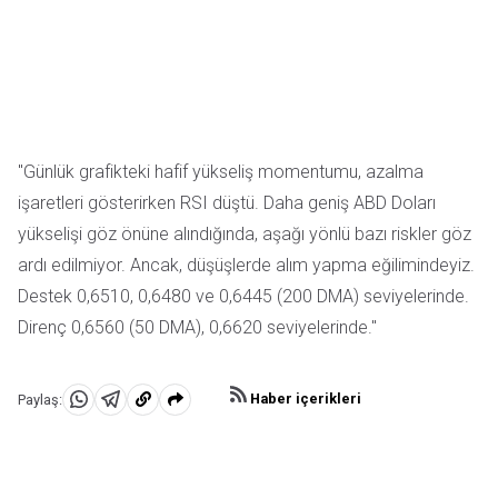
"Günlük grafikteki hafif yükseliş momentumu, azalma
işaretleri gösterirken RSI düştü. Daha geniş ABD Doları
yükselişi göz önüne alındığında, aşağı yönlü bazı riskler göz
ardı edilmiyor. Ancak, düşüşlerde alım yapma eğilimindeyiz.
Destek 0,6510, 0,6480 ve 0,6445 (200 DMA) seviyelerinde.
Direnç 0,6560 (50 DMA), 0,6620 seviyelerinde."
Haber içerikleri
Paylaş:
WhatsApp'da
Telegram'da
Panoya
Paylaş
Paylaş
kopyala