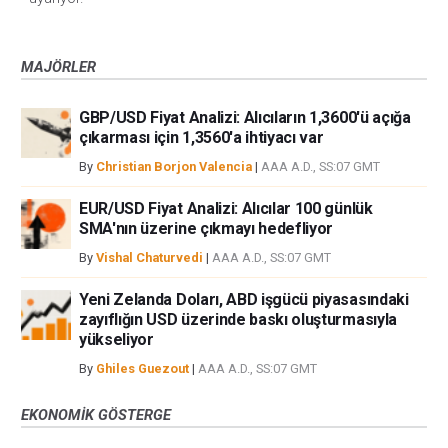
MAJÖRLER
GBP/USD Fiyat Analizi: Alıcıların 1,3600'ü açığa
çıkarması için 1,3560'a ihtiyacı var
By
Christian Borjon Valencia
|
AAA A.D., SS:07 GMT
EUR/USD Fiyat Analizi: Alıcılar 100 günlük
SMA'nın üzerine çıkmayı hedefliyor
By
Vishal Chaturvedi
|
AAA A.D., SS:07 GMT
Yeni Zelanda Doları, ABD işgücü piyasasındaki
zayıflığın USD üzerinde baskı oluşturmasıyla
yükseliyor
By
Ghiles Guezout
|
AAA A.D., SS:07 GMT
EKONOMIK GÖSTERGE