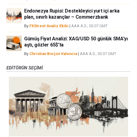
Endonezya Rupisi: Destekleyici yurt içi arka
plan, sınırlı kazançlar – Commerzbank
By
FXStreet Analiz Ekibi
|
AAA A.D., SS:07 GMT
Gümüş Fiyat Analizi: XAG/USD 50 günlük SMA'yı
aştı, gözler 65$'ta
By
Christian Borjon Valencia
|
AAA A.D., SS:07 GMT
EDITÖRÜN SEÇIMI