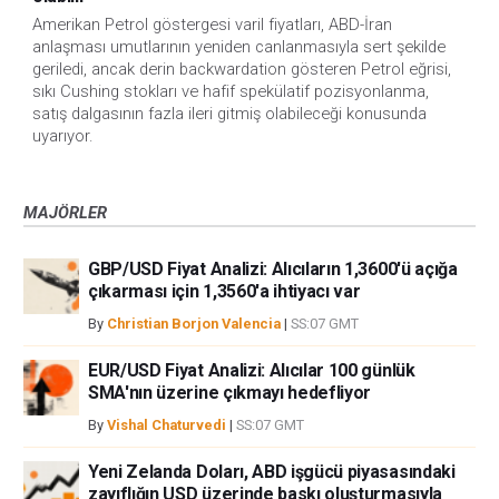
Amerikan Petrol göstergesi varil fiyatları, ABD-İran
anlaşması umutlarının yeniden canlanmasıyla sert şekilde
geriledi, ancak derin backwardation gösteren Petrol eğrisi,
sıkı Cushing stokları ve hafif spekülatif pozisyonlanma,
satış dalgasının fazla ileri gitmiş olabileceği konusunda
uyarıyor.
MAJÖRLER
GBP/USD Fiyat Analizi: Alıcıların 1,3600'ü açığa
çıkarması için 1,3560'a ihtiyacı var
By
Christian Borjon Valencia
|
SS:07 GMT
EUR/USD Fiyat Analizi: Alıcılar 100 günlük
SMA'nın üzerine çıkmayı hedefliyor
By
Vishal Chaturvedi
|
SS:07 GMT
Yeni Zelanda Doları, ABD işgücü piyasasındaki
zayıflığın USD üzerinde baskı oluşturmasıyla