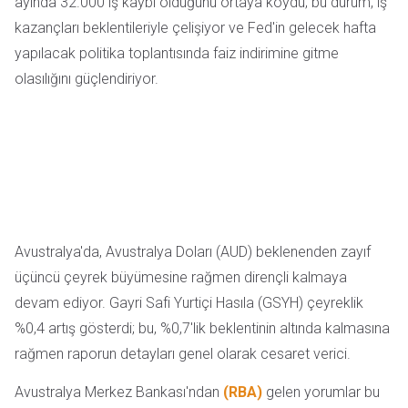
ayında 32.000 iş kaybı olduğunu ortaya koydu; bu durum, iş
kazançları beklentileriyle çelişiyor ve Fed'in gelecek hafta
yapılacak politika toplantısında faiz indirimine gitme
olasılığını güçlendiriyor.
Avustralya'da, Avustralya Doları (AUD) beklenenden zayıf
üçüncü çeyrek büyümesine rağmen dirençli kalmaya
devam ediyor. Gayri Safi Yurtiçi Hasıla (GSYH) çeyreklik
%0,4 artış gösterdi; bu, %0,7'lik beklentinin altında kalmasına
rağmen raporun detayları genel olarak cesaret verici.
Avustralya Merkez Bankası'ndan
(RBA)
gelen yorumlar bu