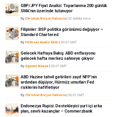
bilgilerin kullanımı nedeniyle doğrudan yada dolaylı olarak ortaya
GBP/JPY Fiyat Analizi: Toparlanma 200 günlük
çıkabilecek herhangi bir kar kaybı herhangi bir sınırlama olmaksızın
SMA'nın üzerinde tutunuyor
herhangi bir kayıp ya da hasar için sorumluluk kabul etmemektedir.
By
Christian Borjon Valencia
|
52 dakika önce
Filipinler: BSP politika görünümü değişiyor –
Standard Chartered
By
FXStreet Analiz Ekibi
|
SS:07 GMT
Gelecek Haftaya Bakış: ABD enflasyonu
gelecek hafta merkez sahneye çıkıyor
By
Agustin Wazne
|
SS:07 GMT
ABD Hazine tahvil getirileri zayıf NFP'nin
ardından düşüyor, Hürmüz umutları Fed
risklerini hafifletiyor
By
Christian Borjon Valencia
|
SS:07 GMT
Endonezya Rupisi: Destekleyici yurt içi arka
plan, sınırlı kazançlar – Commerzbank