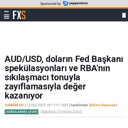
Skip
to
FXStreet
MENU
main
Show
navigation
content
AUD/USD, doların Fed Başkanı
spekülasyonları ve RBA'nın
sıkılaşmacı tonuyla
zayıflamasıyla değer
kazanıyor
HABERLER
|
12/03/2025 18:17:31 GMT
| tarafından
Ghiles Guezout
|
Makalenin Orijinalini Görün
DOĞRULANMIŞ ÇEVIRI