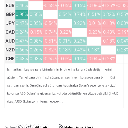
EUR
0.40%
-0.58%
-0.05%
0.15%
-0.08%
-0.26%
-0.03
GBP
0.98%
0.58%
0.54%
0.74%
0.51%
0.32%
0.55
JPY
0.47%
0.05%
-0.54%
0.22%
-0.01%
-0.18%
0.03
CAD
0.24%
-0.15%
-0.74%
-0.22%
-0.23%
-0.43%
-0.19
AUD
0.47%
0.08%
-0.51%
0.01%
0.23%
-0.18%
0.04
NZD
0.66%
0.26%
-0.32%
0.18%
0.43%
0.18%
0.23
CHF
0.43%
0.03%
-0.55%
-0.03%
0.19%
-0.04%
-0.23%
Isı haritası, başlıca para birimlerinin birbirlerine karşı yüzde değişimlerini
gösterir. Temel para birimi sol sütundan seçilirken, kotasyon para birimi üst
satırdan seçilir. Örneğin, sol sütundan Avustralya Doları'ı seçer ve yatay çizgi
boyunca ABD Doları'na giderseniz, kutuda görüntülenen yüzde değişikliği AUD
(baz)/USD (kotasyon)'i temsil edecektir.
Haber içerikleri
Paylaş: