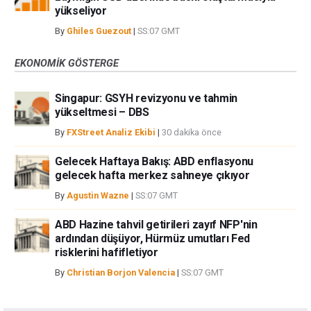
yükseliyor
By
Ghiles Guezout
|
SS:07 GMT
EKONOMIK GÖSTERGE
Singapur: GSYH revizyonu ve tahmin
yükseltmesi – DBS
By
FXStreet Analiz Ekibi
|
30 dakika önce
Gelecek Haftaya Bakış: ABD enflasyonu
gelecek hafta merkez sahneye çıkıyor
By
Agustin Wazne
|
SS:07 GMT
ABD Hazine tahvil getirileri zayıf NFP'nin
ardından düşüyor, Hürmüz umutları Fed
risklerini hafifletiyor
By
Christian Borjon Valencia
|
SS:07 GMT