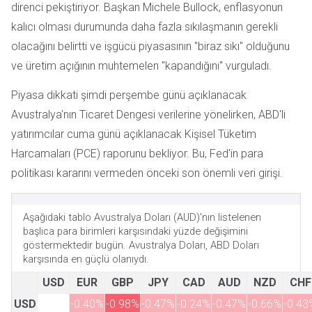
direnci pekiştiriyor. Başkan Michele Bullock, enflasyonun
kalıcı olması durumunda daha fazla sıkılaşmanın gerekli
olacağını belirtti ve işgücü piyasasının "biraz sıkı" olduğunu
ve üretim açığının muhtemelen "kapandığını" vurguladı.
Piyasa dikkati şimdi perşembe günü açıklanacak
Avustralya'nın Ticaret Dengesi verilerine yönelirken, ABD'li
yatırımcılar cuma günü açıklanacak Kişisel Tüketim
Harcamaları (PCE) raporunu bekliyor. Bu, Fed'in para
politikası kararını vermeden önceki son önemli veri girişi.
Aşağıdaki tablo Avustralya Doları (AUD)'nın listelenen
başlıca para birimleri karşısındaki yüzde değişimini
göstermektedir bugün. Avustralya Doları, ABD Doları
karşısında en güçlü olanıydı.
USD
EUR
GBP
JPY
CAD
AUD
NZD
CHF
USD
-0.40%
-0.98%
-0.47%
-0.24%
-0.47%
-0.66%
-0.43