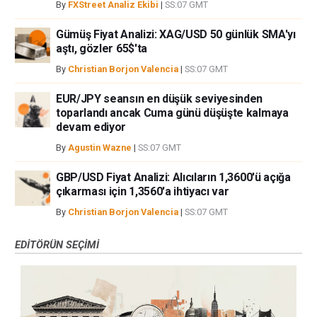
By
FXStreet Analiz Ekibi
|
SS:07 GMT
Gümüş Fiyat Analizi: XAG/USD 50 günlük SMA'yı
aştı, gözler 65$'ta
By
Christian Borjon Valencia
|
SS:07 GMT
EUR/JPY seansın en düşük seviyesinden
toparlandı ancak Cuma günü düşüşte kalmaya
devam ediyor
By
Agustin Wazne
|
SS:07 GMT
GBP/USD Fiyat Analizi: Alıcıların 1,3600'ü açığa
çıkarması için 1,3560'a ihtiyacı var
By
Christian Borjon Valencia
|
SS:07 GMT
EDITÖRÜN SEÇIMI