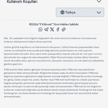
Kullanıım Koşulları
Türkçe
©2026 "FXStreet" Tüm Hakları Saklıdır
Not : Bu sayfadaki tüm bilgiler değişebilir. Bu web sitesinin kullanımı ile kullanıcılar
kullanıcı sözleşmesini kabul etmiş sayılırlar.
Lütfen gizlilik koşullarını ve hükümlerini okuyunuz. Lütfen finansal piyasalardaki ticari
riskler ve maliyetler konusunda tam bilgi edininiz çünkü burası en riskli yatırım
biçimlerinden birisidir. Alım satım farkı yoluyla döviz ticareti yüksek bir risk içerir ve tüm
yatırımcılar için uygun bir alan olmayabilir. Diğer finansal araçlar içinden döviz ticaretini
tercih etmeden önce, yatırım nesnelerinizi, deneyim seviyenizi ve risk iştahınızı dikkatlice
gözden geçiriniz.
FXStreet’de ifade edilen görüşler bireysel yazarlara aittir, FXStreet veya yönetimin
görüşlerini ifade etmemektedir. Bilgilerde hatalar yada eksikler bulunabilir. FXStreet
bağımsız yazarların görüşlerini doğrulamak zorunda değildir. FXStreet’da verilen herhangi
bir görüş, haber, araştırma, analiz, fiyatlar veya FXStreet tarafından bu sitede yayınlanan
bilgiler çalışanlar, partnerler yada katkıda bulunanlar tarafından genel piyasa yorumu
olarak verilmiştir ve yatırım danışmanlığı teşkil etmemektedir. FXStreet bu tür bilgilerin
kullanımı nedeniyle doğrudan ya da dolaylı olarak ortaya çıkabilecek herhangi bir kâr kaybı
herhangi bir sınırlama olmaksızın herhangi bir kayıp yada hasar için sorumluluk kabul
etmemektedir.