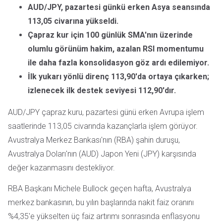
AUD/JPY, pazartesi günkü erken Asya seansında
113,05 civarına yükseldi.
Çapraz kur için 100 günlük SMA'nın üzerinde
olumlu görünüm hakim, azalan RSI momentumu
ile daha fazla konsolidasyon göz ardı edilemiyor.
İlk yukarı yönlü direnç 113,90'da ortaya çıkarken;
izlenecek ilk destek seviyesi 112,90'dır.
AUD/JPY çapraz kuru, pazartesi günü erken Avrupa işlem
saatlerinde 113,05 civarında kazançlarla işlem görüyor.
Avustralya Merkez Bankası'nın (RBA) şahin duruşu,
Avustralya Doları'nın (AUD) Japon Yeni (JPY) karşısında
değer kazanmasını destekliyor.
RBA Başkanı Michele Bullock geçen hafta, Avustralya
merkez bankasının, bu yılın başlarında nakit faiz oranını
%4,35'e yükselten üç faiz artırımı sonrasında enflasyonu