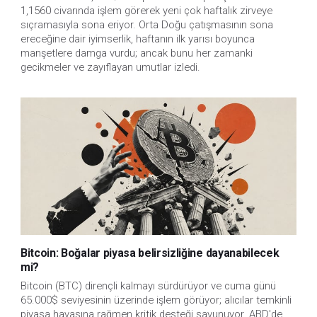
1,1560 civarında işlem görerek yeni çok haftalık zirveye
sıçramasıyla sona eriyor. Orta Doğu çatışmasının sona
ereceğine dair iyimserlik, haftanın ilk yarısı boyunca
manşetlere damga vurdu; ancak bunu her zamanki
gecikmeler ve zayıflayan umutlar izledi.
Bitcoin: Boğalar piyasa belirsizliğine dayanabilecek
mi?
Bitcoin (BTC) dirençli kalmayı sürdürüyor ve cuma günü
65.000$ seviyesinin üzerinde işlem görüyor; alıcılar temkinli
piyasa havasına rağmen kritik desteği savunuyor. ABD'de