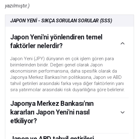
yazılmıştır.)
JAPON YENI - SIKÇA SORULAN SORULAR (SSS)
Japon Yeni'ni yönlendiren temel
faktörler nelerdir?
Japon Yeni (JPY) dünyanın en çok işlem gören para
birimlerinden biridir. Değeri genel olarak Japon
ekonomisinin performansına, daha spesifik olarak da
Japonya Merkez Bankası'nın politikasına, Japon ve ABD
tahvil getirileri arasındaki farka veya diğer faktörlerin yanı
sıra yatırımcılar arasındaki risk duyarlılığına göre belirlenir.
Japonya Merkez Bankası'nın
kararları Japon Yeni'ni nasıl
etkiliyor?
Japonya Merkez Bankası'nın görevlerinden biri de para
birimini kontrol etmektir, bu nedenle atacağı adımlar Yen
Japon ve ABD tahvil getirileri