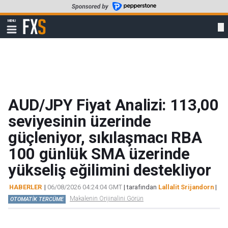
Skip
to
FXStreet
MENU
main
Show
navigation
content
AUD/JPY Fiyat Analizi: 113,00
seviyesinin üzerinde
güçleniyor, sıkılaşmacı RBA
100 günlük SMA üzerinde
yükseliş eğilimini destekliyor
HABERLER
|
06/08/2026 04:24:04 GMT
| tarafından
Lallalit Srijandorn
|
Makalenin Orijinalini Görün
OTOMATİK TERCÜME