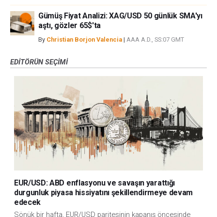
Gümüş Fiyat Analizi: XAG/USD 50 günlük SMA'yı
aştı, gözler 65$'ta
By
Christian Borjon Valencia
|
AAA A.D., SS:07 GMT
EDITÖRÜN SEÇIMI
EUR/USD: ABD enflasyonu ve savaşın yarattığı
durgunluk piyasa hissiyatını şekillendirmeye devam
edecek
Sönük bir hafta, EUR/USD paritesinin kapanış öncesinde