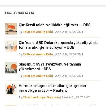
çünkü burası en riskli yatırım biçimlerinden birisidir. Alım satım farkı
yoluyla döviz ticareti yüksek bir risk içerir ve tüm yatırımcılar için uygun
FOREX HABERLERİ
bir alan olmayabilir. Diğer finansal araçlar içinden döviz ticaretini tercih
etmeden önce, yatırım nesnelerinizi, deneyim seviyenizi ve risk
Çin: Kredi talebi ve likidite eğilimleri – DBS
iştahınızı dikkatlice gözden geçiriniz. FXStreet’de ifade edilen görüşler
bireysel yazarlara aittir, fxstreet.com veya yönetimin görüşlerini ifade
By
FXStreet Analiz Ekibi
|
AAA A.D., SS:07 GMT
etmemektedir. Bilgilerde hatalar yada eksikler bulunabilir. FXStreet
bağımsız yazarların görüşlerini doğrulamak zorunda değildir.
Çin Yuanı: ABD Doları karşısında yükseliş yönlü
FXStreet’de verilen herhangi bir görüş, haber, araştırma, analiz, fiyatlar
tonla aralık işlemi sürüyor – UOB
veya fxstreet.comtarafından bu sitede yayınlanan bilgiler çalışanlar,
By
FXStreet Analiz Ekibi
|
AAA A.D., SS:07 GMT
ortaklar yada katkıda bulunanlar tarafından genel piyasa yorumu olarak
verilmiştir ve yatırım danışmanlığı teşkil etmemektedir. FXStreet bu tür
Singapur: GSYH revizyonu ve tahmin
bilgilerin kullanımı nedeniyle doğrudan yada dolaylı olarak ortaya
yükseltmesi – DBS
çıkabilecek herhangi bir kar kaybı herhangi bir sınırlama olmaksızın
By
FXStreet Analiz Ekibi
|
AAA A.D., SS:07 GMT
herhangi bir kayıp ya da hasar için sorumluluk kabul etmemektedir.
Hormuz anlaşması umutları görüşmeler
ilerledikçe artıyor – Reuters
By
Christian Borjon Valencia
|
AAA A.D., SS:07 GMT