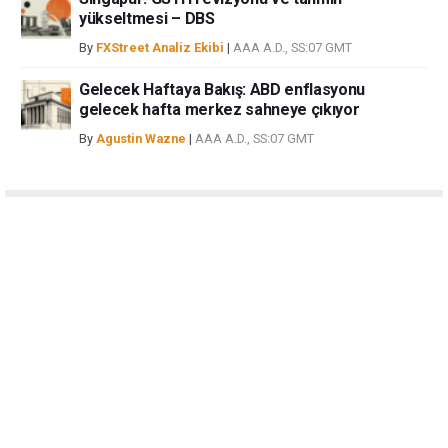
yükseltmesi – DBS
By
FXStreet Analiz Ekibi
|
AAA A.D., SS:07 GMT
Gelecek Haftaya Bakış: ABD enflasyonu
gelecek hafta merkez sahneye çıkıyor
By
Agustin Wazne
|
AAA A.D., SS:07 GMT