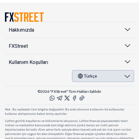
Hakkımızda
FXStreet
Kullanıım Koşulları
Türkçe
©2026 "FXStreet" Tüm Hakları Saklıdır
Not : Bu sayfadaki tüm bilgiler değişebilir. Bu web sitesinin kullanımı ile kullanıcılar
kullanıcı sözleşmesini kabul etmiş sayılırlar.
Lütfen gizlilik koşullarını ve hükümlerini okuyunuz. Lütfen finansal piyasalardaki ticari
riskler ve maliyetler konusunda tam bilgi edininiz çünkü burası en riskli yatırım
biçimlerinden birisidir. Alım satım farkı yoluyla döviz ticareti yüksek bir risk içerir ve tüm
yatırımcılar için uygun bir alan olmayabilir. Diğer finansal araçlar içinden döviz ticaretini
tercih etmeden önce, yatırım nesnelerinizi, deneyim seviyenizi ve risk iştahınızı dikkatlice