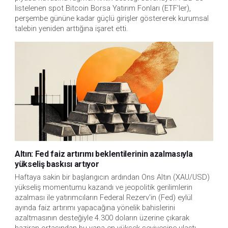
listelenen spot Bitcoin Borsa Yatırım Fonları (ETF'ler),
perşembe gününe kadar güçlü girişler göstererek kurumsal
talebin yeniden arttığına işaret etti.
Altın: Fed faiz artırımı beklentilerinin azalmasıyla
yükseliş baskısı artıyor
Haftaya sakin bir başlangıcın ardından Ons Altın (XAU/USD)
yükseliş momentumu kazandı ve jeopolitik gerilimlerin
azalması ile yatırımcıların Federal Rezerv'in (Fed) eylül
ayında faiz artırımı yapacağına yönelik bahislerini
azaltmasının desteğiyle 4.300 doların üzerine çıkarak
haziran ortasından bu yana en yüksek seviyesine ulaştı.