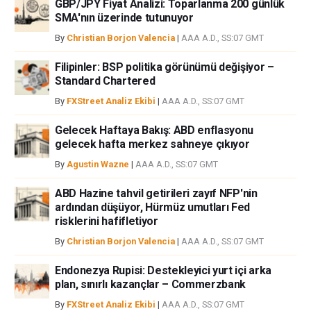
GBP/JPY Fiyat Analizi: Toparlanma 200 günlük
SMA'nın üzerinde tutunuyor
By
Christian Borjon Valencia
|
AAA A.D., SS:07 GMT
Filipinler: BSP politika görünümü değişiyor –
Standard Chartered
By
FXStreet Analiz Ekibi
|
AAA A.D., SS:07 GMT
Gelecek Haftaya Bakış: ABD enflasyonu
gelecek hafta merkez sahneye çıkıyor
By
Agustin Wazne
|
AAA A.D., SS:07 GMT
ABD Hazine tahvil getirileri zayıf NFP'nin
ardından düşüyor, Hürmüz umutları Fed
risklerini hafifletiyor
By
Christian Borjon Valencia
|
AAA A.D., SS:07 GMT
Endonezya Rupisi: Destekleyici yurt içi arka
plan, sınırlı kazançlar – Commerzbank
By
FXStreet Analiz Ekibi
|
AAA A.D., SS:07 GMT