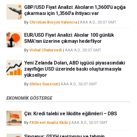
GBP/USD Fiyat Analizi: Alıcıların 1,3600'ü açığa
çıkarması için 1,3560'a ihtiyacı var
By
Christian Borjon Valencia
|
AAA A.D., SS:07 GMT
EUR/USD Fiyat Analizi: Alıcılar 100 günlük
SMA'nın üzerine çıkmayı hedefliyor
By
Vishal Chaturvedi
|
AAA A.D., SS:07 GMT
Yeni Zelanda Doları, ABD işgücü piyasasındaki
zayıflığın USD üzerinde baskı oluşturmasıyla
yükseliyor
By
Ghiles Guezout
|
AAA A.D., SS:07 GMT
EKONOMIK GÖSTERGE
Çin: Kredi talebi ve likidite eğilimleri – DBS
By
FXStreet Analiz Ekibi
|
AAA A.D., SS:07 GMT
Singapur: GSYH revizyonu ve tahmin