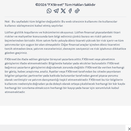
©2026 "FXStreet" Tüm Hakları Saklıdır
Not : Bu sayfadaki tüm bilgiler değişebilir. Bu web sitesinin kullanımı ile kullanıcılar
kullanıcı sözleşmesini kabul etmiş sayılırlar.
Lütfen gizlilik koşullarını ve hükümlerini okuyunuz. Lütfen finansal piyasalardaki ticari
riskler ve maliyetler konusunda tam bilgi edininiz çünkü burası en riskli yatırım
biçimlerinden birisidir. Alım satım farkı yoluyla döviz ticareti yüksek bir risk içerir ve tüm
yatırımcılar için uygun bir alan olmayabilir. Diğer finansal araçlar içinden döviz ticaretini
tercih etmeden önce, yatırım nesnelerinizi, deneyim seviyenizi ve risk iştahınızı dikkatlice
gözden geçiriniz.
FXStreet’de ifade edilen görüşler bireysel yazarlara aittir, FXStreet veya yönetimin
görüşlerini ifade etmemektedir. Bilgilerde hatalar yada eksikler bulunabilir. FXStreet
bağımsız yazarların görüşlerini doğrulamak zorunda değildir. FXStreet’da verilen herhangi
bir görüş, haber, araştırma, analiz, fiyatlar veya FXStreet tarafından bu sitede yayınlanan
bilgiler çalışanlar, partnerler yada katkıda bulunanlar tarafından genel piyasa yorumu
olarak verilmiştir ve yatırım danışmanlığı teşkil etmemektedir. FXStreet bu tür bilgilerin
kullanımı nedeniyle doğrudan ya da dolaylı olarak ortaya çıkabilecek herhangi bir kâr kaybı
herhangi bir sınırlama olmaksızın herhangi bir kayıp yada hasar için sorumluluk kabul
etmemektedir.