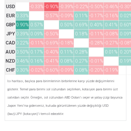
USD
-0.33%
-0.90%
-0.39%
-0.22%
-0.50%
-0.46%
-0.30
EUR
0.33%
-0.57%
-0.09%
0.11%
-0.17%
-0.16%
0.02
GBP
0.90%
0.57%
0.50%
0.69%
0.40%
0.41%
0.60
JPY
0.39%
0.09%
-0.50%
0.18%
-0.11%
-0.08%
0.09
CAD
0.22%
-0.11%
-0.69%
-0.18%
-0.28%
-0.27%
-0.08
AUD
0.50%
0.17%
-0.40%
0.11%
0.28%
0.01%
0.20
NZD
0.46%
0.16%
-0.41%
0.08%
0.27%
-0.01%
0.19
CHF
0.30%
-0.02%
-0.60%
-0.09%
0.08%
-0.20%
-0.19%
Isı haritası, başlıca para birimlerinin birbirlerine karşı yüzde değişimlerini
gösterir. Temel para birimi sol sütundan seçilirken, kotasyon para birimi üst
satırdan seçilir. Örneğin, sol sütundan ABD Doları'ı seçer ve yatay çizgi boyunca
Japon Yeni'na giderseniz, kutuda görüntülenen yüzde değişikliği USD
(baz)/JPY (kotasyon)'i temsil edecektir.