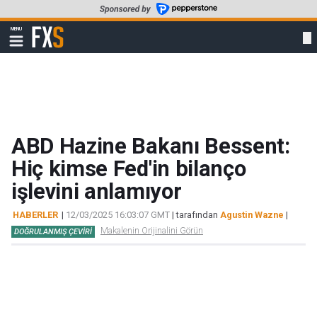
Skip
to
FXStreet
MENU
main
Show
navigation
content
ABD Hazine Bakanı Bessent:
Hiç kimse Fed'in bilanço
işlevini anlamıyor
HABERLER
|
12/03/2025 16:03:07 GMT
| tarafından
Agustin Wazne
|
Makalenin Orijinalini Görün
DOĞRULANMIŞ ÇEVIRI