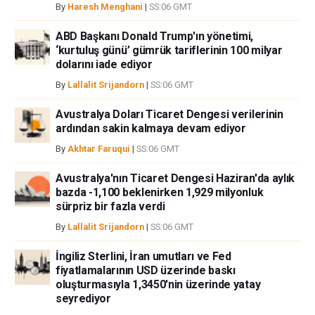
By
Haresh Menghani
|
SS:06 GMT
ABD Başkanı Donald Trump'ın yönetimi,
‘kurtuluş günü’ gümrük tariflerinin 100 milyar
dolarını iade ediyor
By
Lallalit Srijandorn
|
SS:06 GMT
Avustralya Doları Ticaret Dengesi verilerinin
ardından sakin kalmaya devam ediyor
By
Akhtar Faruqui
|
SS:06 GMT
Avustralya'nın Ticaret Dengesi Haziran'da aylık
bazda -1,100 beklenirken 1,929 milyonluk
sürpriz bir fazla verdi
By
Lallalit Srijandorn
|
SS:06 GMT
İngiliz Sterlini, İran umutları ve Fed
fiyatlamalarının USD üzerinde baskı
oluşturmasıyla 1,3450'nin üzerinde yatay
seyrediyor