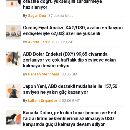
ötesine doğru yükselişini sürdürmeye
ortaklar yada katkıda bulunanlar tarafından genel piyasa yorumu olarak
hazırlanıyor
verilmiştir ve yatırım danışmanlığı teşkil etmemektedir. FXStreet bu tür
bilgilerin kullanımı nedeniyle doğrudan yada dolaylı olarak ortaya
By
Sagar Dua
|
37 dakika önce
çıkabilecek herhangi bir kar kaybı herhangi bir sınırlama olmaksızın
herhangi bir kayıp ya da hasar için sorumluluk kabul etmemektedir.
Gümüş Fiyat Analizi: XAG/USD, azalan enflasyon
endişeleriyle 62,00$ üzerine yükseldi
By
Akhtar Faruqui
|
SS:06 GMT
ABD Dolar Endeksi (DXY) 99,65 civarında
zorlanıyor ve çok haftalık dip seviyeye yakın
kalmaya devam ediyor
By
Haresh Menghani
|
SS:06 GMT
Japon Yeni, ABD destekli müdahale ile 157,50
seviyesine yakın güç kazanıyor
By
Lallalit Srijandorn
|
SS:06 GMT
Kanada Doları, petrolün toparlanması ve Fed
faiz artırımı beklentilerinin azalmasıyla USD
karşısında güçlü kalmaya devam ediyor