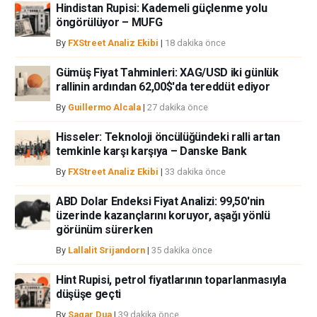
Hindistan Rupisi: Kademeli güçlenme yolu
iştahınızı dikkatlice gözden geçiriniz. FXStreet’de ifade edilen görüşler
öngörülüyor – MUFG
bireysel yazarlara aittir, fxstreet.com veya yönetimin görüşlerini ifade
etmemektedir. Bilgilerde hatalar yada eksikler bulunabilir. FXStreet
By
FXStreet Analiz Ekibi
|
18 dakika önce
bağımsız yazarların görüşlerini doğrulamak zorunda değildir.
FXStreet’de verilen herhangi bir görüş, haber, araştırma, analiz, fiyatlar
Gümüş Fiyat Tahminleri: XAG/USD iki günlük
rallinin ardından 62,00$'da tereddüt ediyor
veya fxstreet.comtarafından bu sitede yayınlanan bilgiler çalışanlar,
ortaklar yada katkıda bulunanlar tarafından genel piyasa yorumu olarak
By
Guillermo Alcala
|
27 dakika önce
verilmiştir ve yatırım danışmanlığı teşkil etmemektedir. FXStreet bu tür
bilgilerin kullanımı nedeniyle doğrudan yada dolaylı olarak ortaya
Hisseler: Teknoloji öncülüğündeki ralli artan
çıkabilecek herhangi bir kar kaybı herhangi bir sınırlama olmaksızın
temkinle karşı karşıya – Danske Bank
herhangi bir kayıp ya da hasar için sorumluluk kabul etmemektedir.
By
FXStreet Analiz Ekibi
|
33 dakika önce
ABD Dolar Endeksi Fiyat Analizi: 99,50'nin
üzerinde kazançlarını koruyor, aşağı yönlü
görünüm sürerken
By
Lallalit Srijandorn
|
35 dakika önce
Hint Rupisi, petrol fiyatlarının toparlanmasıyla
düşüşe geçti
By
Sagar Dua
|
39 dakika önce