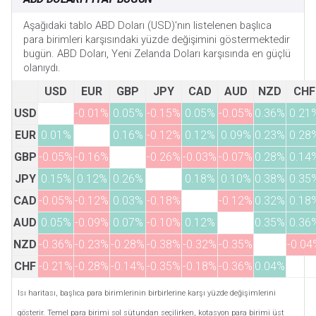
Aşağıdaki tablo ABD Doları (USD)'nın listelenen başlıca
para birimleri karşısındaki yüzde değişimini göstermektedir
bugün. ABD Doları, Yeni Zelanda Doları karşısında en güçlü
olanıydı.
USD
EUR
GBP
JPY
CAD
AUD
NZD
CHF
USD
-0.01%
0.05%
-0.15%
0.05%
-0.05%
0.36%
0.21
EUR
0.01%
0.16%
-0.12%
0.12%
0.09%
0.23%
0.28
GBP
-0.05%
-0.16%
-0.26%
-0.03%
-0.07%
0.28%
0.14
JPY
0.15%
0.12%
0.26%
0.18%
0.10%
0.38%
0.35
CAD
-0.05%
-0.12%
0.03%
-0.18%
-0.12%
0.32%
0.18
AUD
0.05%
-0.09%
0.07%
-0.10%
0.12%
0.35%
0.36
NZD
-0.36%
-0.23%
-0.28%
-0.38%
-0.32%
-0.35%
-0.04
CHF
-0.21%
-0.28%
-0.14%
-0.35%
-0.18%
-0.36%
0.04%
Isı haritası, başlıca para birimlerinin birbirlerine karşı yüzde değişimlerini
gösterir. Temel para birimi sol sütundan seçilirken, kotasyon para birimi üst