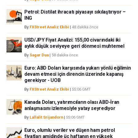
Petrol: Distilat ihracatı piyasayı sıkılaştırıyor –
ING
By
FXStreet Analiz Ekibi
|
48 dakika önce
USD/JPY Fiyat Analizi: 155,00 civarındaki iki
aylık düşük seviyeye geri dönmesi muhtemel
By
Sagar Dua
|
58 dakika önce
Euro: ABD Doları karşısında yukarı yönlü eğilimin
devam etmesi için direncin üzerinde kapanış
gerekiyor - UOB
By
FXStreet Analiz Ekibi
|
SS:06 GMT
Kanada Doları, yatırımcıların olası ABD-İran
anlaşmasını izlemesiyle yatay seyrediyor
By
Lallalit Srijandorn
|
SS:06 GMT
Euro, olumlu veriler ve düşen ham petrol
fiyatları amidinde üç haftanın en yüksek