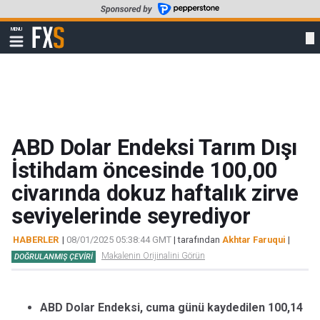
Skip
to
FXStreet
MENU
main
Show
navigation
content
ABD Dolar Endeksi Tarım Dışı
İstihdam öncesinde 100,00
civarında dokuz haftalık zirve
seviyelerinde seyrediyor
HABERLER
|
08/01/2025 05:38:44 GMT
| tarafından
Akhtar Faruqui
|
Makalenin Orijinalini Görün
DOĞRULANMIŞ ÇEVIRI
ABD Dolar Endeksi, cuma günü kaydedilen 100,14