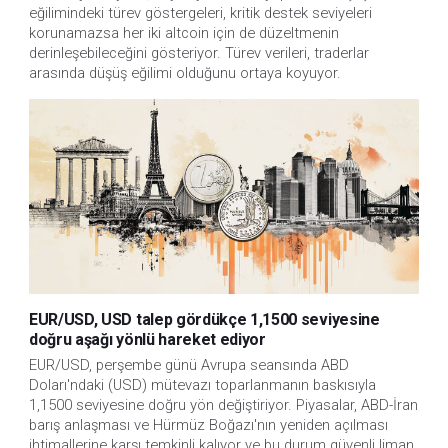
eğilimindeki türev göstergeleri, kritik destek seviyeleri 
korunamazsa her iki altcoin için de düzeltmenin 
derinleşebileceğini gösteriyor. Türev verileri, traderlar 
arasında düşüş eğilimi olduğunu ortaya koyuyor.
EUR/USD, USD talep gördükçe 1,1500 seviyesine
doğru aşağı yönlü hareket ediyor
EUR/USD, perşembe günü Avrupa seansında ABD 
Doları'ndaki (USD) mütevazı toparlanmanın baskısıyla 
1,1500 seviyesine doğru yön değiştiriyor. Piyasalar, ABD-İran 
barış anlaşması ve Hürmüz Boğazı'nın yeniden açılması 
ihtimallerine karşı temkinli kalıyor ve bu durum güvenli liman 