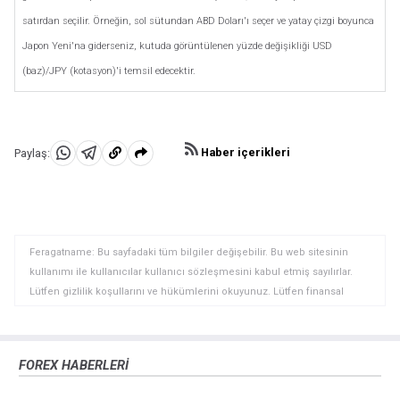
satırdan seçilir. Örneğin, sol sütundan ABD Doları'ı seçer ve yatay çizgi boyunca
Japon Yeni'na giderseniz, kutuda görüntülenen yüzde değişikliği USD
(baz)/JPY (kotasyon)'i temsil edecektir.
Haber içerikleri
Paylaş:
WhatsApp'da
Telegram'da
Panoya
Paylaş
Paylaş
kopyala
Feragatname: Bu sayfadaki tüm bilgiler değişebilir. Bu web sitesinin
kullanımı ile kullanıcılar kullanıcı sözleşmesini kabul etmiş sayılırlar.
Lütfen gizlilik koşullarını ve hükümlerini okuyunuz. Lütfen finansal
piyasalardaki ticari riskler ve maliyetler konusunda tam bilgi edininiz
çünkü burası en riskli yatırım biçimlerinden birisidir. Alım satım farkı
yoluyla döviz ticareti yüksek bir risk içerir ve tüm yatırımcılar için uygun
FOREX HABERLERİ
bir alan olmayabilir. Diğer finansal araçlar içinden döviz ticaretini tercih
etmeden önce, yatırım nesnelerinizi, deneyim seviyenizi ve risk