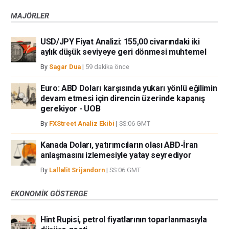
MAJÖRLER
USD/JPY Fiyat Analizi: 155,00 civarındaki iki
aylık düşük seviyeye geri dönmesi muhtemel
By
Sagar Dua
|
59 dakika önce
Euro: ABD Doları karşısında yukarı yönlü eğilimin
devam etmesi için direncin üzerinde kapanış
gerekiyor - UOB
By
FXStreet Analiz Ekibi
|
SS:06 GMT
Kanada Doları, yatırımcıların olası ABD-İran
anlaşmasını izlemesiyle yatay seyrediyor
By
Lallalit Srijandorn
|
SS:06 GMT
EKONOMIK GÖSTERGE
Hint Rupisi, petrol fiyatlarının toparlanmasıyla