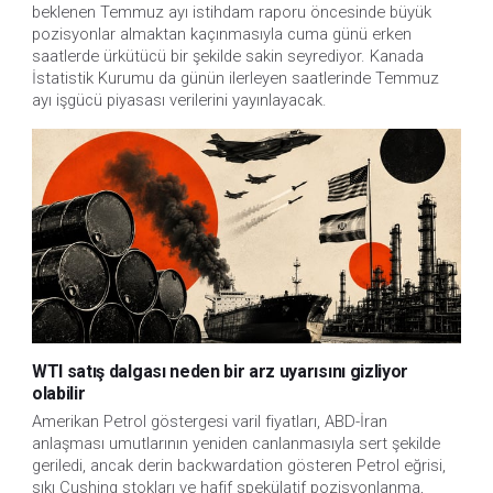
beklenen Temmuz ayı istihdam raporu öncesinde büyük 
pozisyonlar almaktan kaçınmasıyla cuma günü erken 
saatlerde ürkütücü bir şekilde sakin seyrediyor. Kanada 
İstatistik Kurumu da günün ilerleyen saatlerinde Temmuz 
ayı işgücü piyasası verilerini yayınlayacak.
WTI satış dalgası neden bir arz uyarısını gizliyor
olabilir
Amerikan Petrol göstergesi varil fiyatları, ABD-İran
anlaşması umutlarının yeniden canlanmasıyla sert şekilde
geriledi, ancak derin backwardation gösteren Petrol eğrisi,
sıkı Cushing stokları ve hafif spekülatif pozisyonlanma,