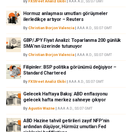
By
FXStreet Analiz Ekibi
|
AAA A.D., SS:07 GMT
herhangi bir kayıp ya da hasar için sorumluluk kabul etmemektedir.
Hormuz anlaşması umutları görüşmeler
ilerledikçe artıyor – Reuters
By
Christian Borjon Valencia
|
AAA A.D., SS:07 GMT
GBP/JPY Fiyat Analizi: Toparlanma 200 günlük
SMA'nın üzerinde tutunuyor
By
Christian Borjon Valencia
|
AAA A.D., SS:07 GMT
Filipinler: BSP politika görünümü değişiyor –
Standard Chartered
By
FXStreet Analiz Ekibi
|
AAA A.D., SS:07 GMT
Gelecek Haftaya Bakış: ABD enflasyonu
gelecek hafta merkez sahneye çıkıyor
By
Agustin Wazne
|
AAA A.D., SS:07 GMT
ABD Hazine tahvil getirileri zayıf NFP'nin
ardından düşüyor, Hürmüz umutları Fed