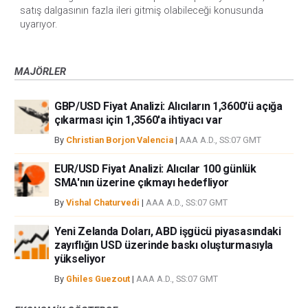
satış dalgasının fazla ileri gitmiş olabileceği konusunda
uyarıyor.
MAJÖRLER
GBP/USD Fiyat Analizi: Alıcıların 1,3600'ü açığa
çıkarması için 1,3560'a ihtiyacı var
By
Christian Borjon Valencia
|
AAA A.D., SS:07 GMT
EUR/USD Fiyat Analizi: Alıcılar 100 günlük
SMA'nın üzerine çıkmayı hedefliyor
By
Vishal Chaturvedi
|
AAA A.D., SS:07 GMT
Yeni Zelanda Doları, ABD işgücü piyasasındaki
zayıflığın USD üzerinde baskı oluşturmasıyla
yükseliyor
By
Ghiles Guezout
|
AAA A.D., SS:07 GMT