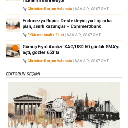
risklerini hafifletiyor
By
Christian Borjon Valencia
|
AAA A.D., SS:07 GMT
Endonezya Rupisi: Destekleyici yurt içi arka
plan, sınırlı kazançlar – Commerzbank
By
FXStreet Analiz Ekibi
|
AAA A.D., SS:07 GMT
Gümüş Fiyat Analizi: XAG/USD 50 günlük SMA'yı
aştı, gözler 65$'ta
By
Christian Borjon Valencia
|
AAA A.D., SS:07 GMT
EDITÖRÜN SEÇIMI