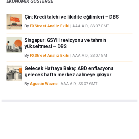
EKONOMIK GÖSTERGE
Çin: Kredi talebi ve likidite eğilimleri – DBS
By
FXStreet Analiz Ekibi
|
AAA A.D., SS:07 GMT
Singapur: GSYH revizyonu ve tahmin
yükseltmesi – DBS
By
FXStreet Analiz Ekibi
|
AAA A.D., SS:07 GMT
Gelecek Haftaya Bakış: ABD enflasyonu
gelecek hafta merkez sahneye çıkıyor
By
Agustin Wazne
|
AAA A.D., SS:07 GMT