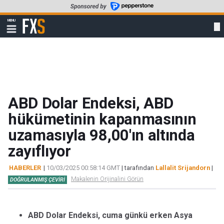
Skip
to
FXStreet
MENU
main
Show
navigation
content
ABD Dolar Endeksi, ABD
hükümetinin kapanmasının
uzamasıyla 98,00'ın altında
zayıflıyor
HABERLER
|
10/03/2025 00:58:14 GMT
| tarafından
Lallalit Srijandorn
|
Makalenin Orijinalini Görün
DOĞRULANMIŞ ÇEVIRI
ABD Dolar Endeksi, cuma günkü erken Asya