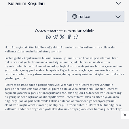
Kullanıım Koşulları
Türkçe
©2026 "FXStreet" Tüm Hakları Saklıdır
Not : Bu sayfadaki tüm bilgiler değişebilir. Bu web sitesinin kullanımı ile kullanıcılar
kullanıcı sözleşmesini kabul etmiş sayılırlar.
Lütfen gizlilik koşullarını ve hükümlerini okuyunuz. Lütfen finansal piyasalardaki ticari
riskler ve maliyetler konusunda tam bilgi edininiz çünkü burası en riskli yatırım
biçimlerinden birisidir. Alım satım farkı yoluyla döviz ticareti yüksek bir risk içerir ve tüm
yatırımcılar için uygun bir alan olmayabilir. Diğer finansal araçlar içinden döviz ticaretini
tercih etmeden önce, yatırım nesnelerinizi, deneyim seviyenizi ve risk iştahınızı dikkatlice
gözden geçiriniz.
FXStreet’de ifade edilen görüşler bireysel yazarlara aittir, FXStreet veya yönetimin
görüşlerini ifade etmemektedir. Bilgilerde hatalar yada eksikler bulunabilir. FXStreet
bağımsız yazarların görüşlerini doğrulamak zorunda değildir. FXStreet’da verilen herhangi
bir görüş, haber, araştırma, analiz, fiyatlar veya FXStreet tarafından bu sitede yayınlanan
bilgiler çalışanlar, partnerler yada katkıda bulunanlar tarafından genel piyasa yorumu
olarak verilmiştir ve yatırım danışmanlığı teşkil etmemektedir. FXStreet bu tür bilgilerin
kullanımı nedeniyle doğrudan ya da dolaylı olarak ortaya çıkabilecek herhangi bir kâr kaybı
herhangi bir sınırlama olmaksızın herhangi bir kayıp yada hasar için sorumluluk kabul
etmemektedir.