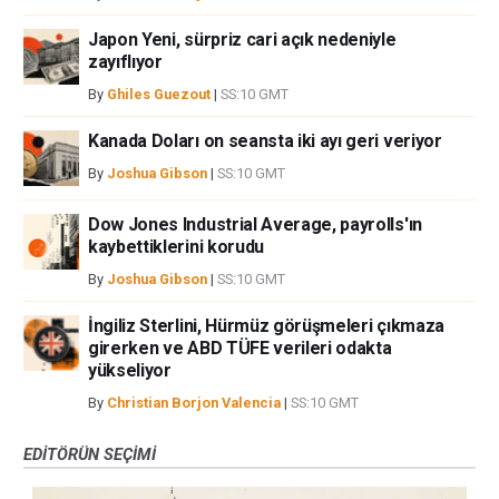
Japon Yeni, sürpriz cari açık nedeniyle
zayıflıyor
By
Ghiles Guezout
|
SS:10 GMT
Kanada Doları on seansta iki ayı geri veriyor
By
Joshua Gibson
|
SS:10 GMT
Dow Jones Industrial Average, payrolls'ın
kaybettiklerini korudu
By
Joshua Gibson
|
SS:10 GMT
İngiliz Sterlini, Hürmüz görüşmeleri çıkmaza
girerken ve ABD TÜFE verileri odakta
yükseliyor
By
Christian Borjon Valencia
|
SS:10 GMT
EDITÖRÜN SEÇIMI