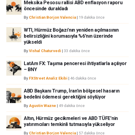
FXStreet’de verilen herhangi bir görüş, haber, araştırma, analiz, fiyatlar
Meksika Pesosu rallisi ABD enflasyon raporu
öncesinde durakladı
veya fxstreet.comtarafından bu sitede yayınlanan bilgiler çalışanlar,
ortaklar yada katkıda bulunanlar tarafından genel piyasa yorumu olarak
By
Christian Borjon Valencia
|
19 dakika önce
verilmiştir ve yatırım danışmanlığı teşkil etmemektedir. FXStreet bu tür
bilgilerin kullanımı nedeniyle doğrudan yada dolaylı olarak ortaya
WTI, Hürmüz Boğazı'nın yeniden açılmasının
çıkabilecek herhangi bir kar kaybı herhangi bir sınırlama olmaksızın
belirsizliğini korumasıyla %6'nın üzerinde
herhangi bir kayıp ya da hasar için sorumluluk kabul etmemektedir.
yükseldi
By
Vishal Chaturvedi
|
33 dakika önce
LatAm FX: Taşıma penceresi ihtiyatlarla açılıyor
– BNY
By
FXStreet Analiz Ekibi
|
46 dakika önce
ABD Başkanı Trump, İran'ın bölgesel hasarın
bedelini ödemesi gerektiğini söylüyor
By
Agustin Wazne
|
49 dakika önce
Altın, Hürmüz gecikmeleri ve ABD TÜFE'nin
yatırımcıları temkinli tutmasıyla yükseliyor
By
Christian Borjon Valencia
|
57 dakika önce