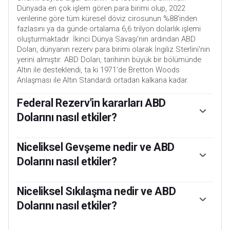
Dünyada en çok işlem gören para birimi olup, 2022
verilerine göre tüm küresel döviz cirosunun %88'inden
fazlasını ya da günde ortalama 6,6 trilyon dolarlık işlemi
oluşturmaktadır. İkinci Dünya Savaşı'nın ardından ABD
Doları, dünyanın rezerv para birimi olarak İngiliz Sterlini'nin
yerini almıştır. ABD Doları, tarihinin büyük bir bölümünde
Altın ile desteklendi, ta ki 1971'de Bretton Woods
Anlaşması ile Altın Standardı ortadan kalkana kadar.
Federal Rezerv'in kararları ABD
Dolarını nasıl etkiler?
ABD Dolarının değeri üzerinde etkili olan en önemli tek
faktör, Federal Rezerv (Fed) tarafından şekillendirilen para
Niceliksel Gevşeme nedir ve ABD
politikasıdır. Fed'in iki görevi vardır: fiyat istikrarını
Dolarını nasıl etkiler?
sağlamak (enflasyonu kontrol etmek) ve tam istihdamı
teşvik etmek. Bu iki hedefe ulaşmak için kullandığı başlıca
Aşırı durumlarda, Federal Rezerv daha fazla Dolar basabilir
araç faiz oranlarını ayarlamaktır. Fiyatlar çok hızlı arttığında
ve niceliksel genişlemeyi (QE) yürürlüğe koyabilir. QE, Fed'in
Niceliksel Sıkılaşma nedir ve ABD
ve enflasyon Fed'in %2'lik hedefinin üzerine çıktığında, Fed
sıkışmış bir finansal sistemdeki kredi akışını önemli ölçüde
Dolarını nasıl etkiler?
faiz oranlarını artıracak ve bu da USD'nin değer
arttırdığı bir süreçtir. Bankaların (karşı tarafın temerrüde
kazanmasına yardımcı olacaktır. Enflasyon %2'nin altına
düşmesi korkusuyla) birbirlerine borç vermemesi nedeniyle
Niceliksel Sıkılaşma (QT), Federal Rezerv'in finansal
düştüğünde veya İşsizlik Oranı çok yüksek olduğunda, Fed