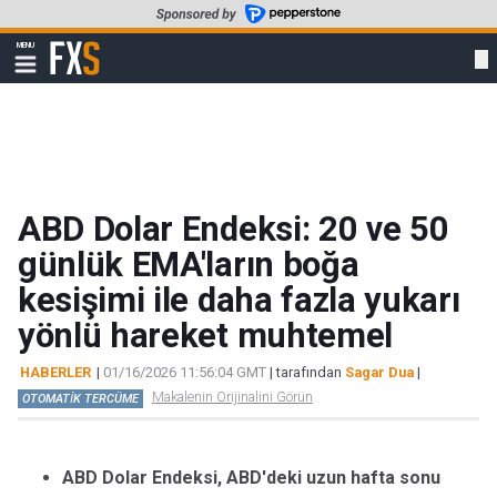
Skip
to
FXStreet
MENU
main
Show
navigation
content
ABD Dolar Endeksi: 20 ve 50
günlük EMA'ların boğa
kesişimi ile daha fazla yukarı
yönlü hareket muhtemel
HABERLER
|
01/16/2026 11:56:04 GMT
| tarafından
Sagar Dua
|
Makalenin Orijinalini Görün
OTOMATİK TERCÜME
ABD Dolar Endeksi, ABD'deki uzun hafta sonu