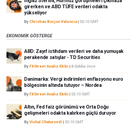
İngiliz Sterlini, Hürmüz görüşmeleri çıkmaza
girerken ve ABD TÜFE verileri odakta
yükseliyor
By
Christian Borjon Valencia
|
SS:10 GMT
EKONOMIK GÖSTERGE
ABD: Zayıf istihdam verileri ve daha yumuşak
perakende satışlar - TD Securities
By
FXStreet Analiz Ekibi
|
8 dakika önce
Danimarka: Vergi indirimleri enflasyonu euro
bölgesinin altında tutuyor – Nordea
By
FXStreet Analiz Ekibi
|
SS:10 GMT
Altın, Fed faiz görünümü ve Orta Doğu
gelişmeleri odakta kalırken güçlü duruyor
By
Vishal Chaturvedi
|
SS:10 GMT