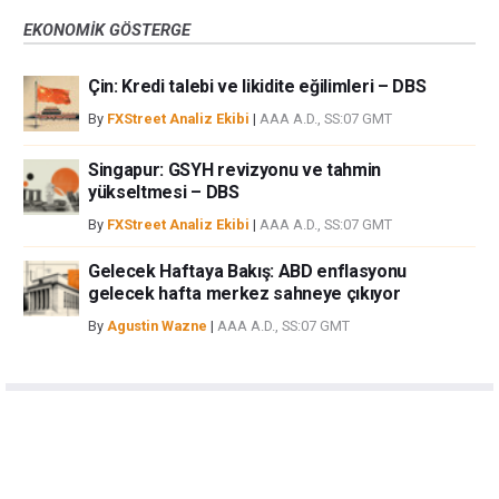
EKONOMIK GÖSTERGE
Çin: Kredi talebi ve likidite eğilimleri – DBS
By
FXStreet Analiz Ekibi
|
AAA A.D., SS:07 GMT
Singapur: GSYH revizyonu ve tahmin
yükseltmesi – DBS
By
FXStreet Analiz Ekibi
|
AAA A.D., SS:07 GMT
Gelecek Haftaya Bakış: ABD enflasyonu
gelecek hafta merkez sahneye çıkıyor
By
Agustin Wazne
|
AAA A.D., SS:07 GMT