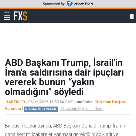
Skip
to
FXStreet
MENU
main
Show
navigation
content
ABD Başkanı Trump, İsrail'in
İran'a saldırısına dair ipuçları
vererek bunun “yakın
olmadığını” söyledi
HABERLER
|
06/12/2025 16:58:54 GMT
| tarafından
Christian Borjon
Valencia
|
Makalenin Orijinalini Görün
OTOMATİK TERCÜME
Bir basın toplantısında, ABD Başkanı Donald Trump, İran'ın
daha sert müzakereler yapması gerektiğini açıkladı ve