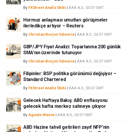
çıkabilecek herhangi bir kar kaybı herhangi bir sınırlama olmaksızın
By
FXStreet Analiz Ekibi
|
AAA A.D., SS:07 GMT
herhangi bir kayıp ya da hasar için sorumluluk kabul etmemektedir.
Hormuz anlaşması umutları görüşmeler
ilerledikçe artıyor – Reuters
By
Christian Borjon Valencia
|
AAA A.D., SS:07 GMT
GBP/JPY Fiyat Analizi: Toparlanma 200 günlük
SMA'nın üzerinde tutunuyor
By
Christian Borjon Valencia
|
AAA A.D., SS:07 GMT
Filipinler: BSP politika görünümü değişiyor –
Standard Chartered
By
FXStreet Analiz Ekibi
|
AAA A.D., SS:07 GMT
Gelecek Haftaya Bakış: ABD enflasyonu
gelecek hafta merkez sahneye çıkıyor
By
Agustin Wazne
|
AAA A.D., SS:07 GMT
ABD Hazine tahvil getirileri zayıf NFP'nin