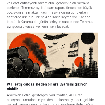
ve ücret enflasyonu rakamlarını içerecek olan merakla 
beklenen Temmuz ayı istihdam raporu öncesinde büyük 
pozisyonlar almaktan kaçınmasıyla cuma günü erken 
saatlerde ürkütücü bir şekilde sakin seyrediyor. Kanada 
İstatistik Kurumu da günün ilerleyen saatlerinde Temmuz 
ayı işgücü piyasası verilerini yayınlayacak.
WTI satış dalgası neden bir arz uyarısını gizliyor
olabilir
Amerikan Petrol göstergesi varil fiyatları, ABD-İran
anlaşması umutlarının yeniden canlanmasıyla sert şekilde
geriledi, ancak derin backwardation gösteren Petrol eğrisi,