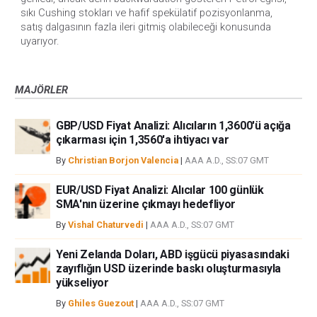
sıkı Cushing stokları ve hafif spekülatif pozisyonlanma,
satış dalgasının fazla ileri gitmiş olabileceği konusunda
uyarıyor.
MAJÖRLER
GBP/USD Fiyat Analizi: Alıcıların 1,3600'ü açığa
çıkarması için 1,3560'a ihtiyacı var
By
Christian Borjon Valencia
|
AAA A.D., SS:07 GMT
EUR/USD Fiyat Analizi: Alıcılar 100 günlük
SMA'nın üzerine çıkmayı hedefliyor
By
Vishal Chaturvedi
|
AAA A.D., SS:07 GMT
Yeni Zelanda Doları, ABD işgücü piyasasındaki
zayıflığın USD üzerinde baskı oluşturmasıyla
yükseliyor
By
Ghiles Guezout
|
AAA A.D., SS:07 GMT