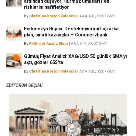
ardından düşüyor, Hürmüz umutları Fed
risklerini hafifletiyor
By
Christian Borjon Valencia
|
AAA A.D., SS:07 GMT
Endonezya Rupisi: Destekleyici yurt içi arka
plan, sınırlı kazançlar – Commerzbank
By
FXStreet Analiz Ekibi
|
AAA A.D., SS:07 GMT
Gümüş Fiyat Analizi: XAG/USD 50 günlük SMA'yı
aştı, gözler 65$'ta
By
Christian Borjon Valencia
|
AAA A.D., SS:07 GMT
EDITÖRÜN SEÇIMI