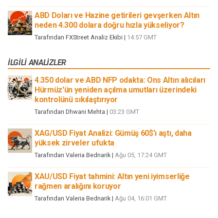
ABD Doları ve Hazine getirileri gevşerken Altın
neden 4.300 dolara doğru hızla yükseliyor?
Tarafından
FXStreet Analiz Ekibi
|
14:57 GMT
İLGILI ANALIZLER
4.350 dolar ve ABD NFP odakta: Ons Altın alıcıları
Hürmüz'ün yeniden açılma umutları üzerindeki
kontrolünü sıkılaştırıyor
Tarafından
Dhwani Mehta
|
03:23 GMT
XAG/USD Fiyat Analizi: Gümüş 60$'ı aştı, daha
yüksek zirveler ufukta
Tarafından
Valeria Bednarik
|
Ağu 05, 17:24 GMT
XAU/USD Fiyat tahmini: Altın yeni iyimserliğe
rağmen aralığını koruyor
Tarafından
Valeria Bednarik
|
Ağu 04, 16:01 GMT