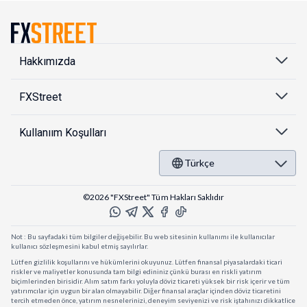
Hakkımızda
FXStreet
Kullanıım Koşulları
Türkçe
©2026 "FXStreet" Tüm Hakları Saklıdır
Not : Bu sayfadaki tüm bilgiler değişebilir. Bu web sitesinin kullanımı ile kullanıcılar
kullanıcı sözleşmesini kabul etmiş sayılırlar.
Lütfen gizlilik koşullarını ve hükümlerini okuyunuz. Lütfen finansal piyasalardaki ticari
riskler ve maliyetler konusunda tam bilgi edininiz çünkü burası en riskli yatırım
biçimlerinden birisidir. Alım satım farkı yoluyla döviz ticareti yüksek bir risk içerir ve tüm
yatırımcılar için uygun bir alan olmayabilir. Diğer finansal araçlar içinden döviz ticaretini
tercih etmeden önce, yatırım nesnelerinizi, deneyim seviyenizi ve risk iştahınızı dikkatlice