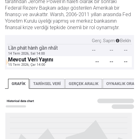
tarafından Jerome Powell'ın halefi olarak bir sonraki
Federal Rezerv Başkanı adayı gösterilen Amerikalı bir
finansçı ve avukattır. Warsh, 2006-2011 yılları arasında Fed
Yönetim Kurulu üyeliği yapmış ve merkez bankasının
finansal krize verdiği tepkide önemli bir rol oynamıştır.
Gerç.
Sapm
Bekln
Lần phát hành gần nhất
--
--
--
14 Tem 2026, Sal 14:00
Mevcut Veri Yayını
--
--
--
15 Tem 2026, Çar 14:00
GRAFIK
TARIHSEL VERI
GERÇEK ARALIK
OYNAKLIK ORANI