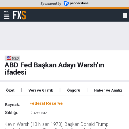
Skip
to
FXStreet
MENU
main
Show
navigation
content
USD
ABD Fed Başkan Adayı Warsh'ın
ifadesi
|
|
|
Özet
Veri ve Grafik
Öngörü
Haber ve Analiz
Federal Reserve
Kaynak:
Sıklığı:
Düzensiz
Kevin Warsh (13 Nisan 1970), Başkan Donald Trump