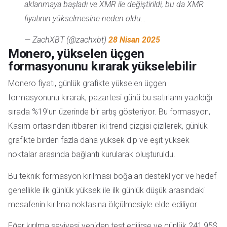
aklanmaya başladı ve XMR ile değiştirildi, bu da XMR
fiyatının yükselmesine neden oldu…
— ZachXBT (@zachxbt)
28 Nisan 2025
Monero, yükselen üçgen
formasyonunu kırarak yükselebilir
Monero fiyatı, günlük
grafikte
yükselen üçgen
formasyonunu kırarak, pazartesi günü bu satırların yazıldığı
sırada %19'un üzerinde bir artış gösteriyor. Bu formasyon,
Kasım ortasından itibaren iki trend çizgisi çizilerek, günlük
grafikte birden fazla daha yüksek dip ve eşit yüksek
noktalar arasında bağlantı kurularak oluşturuldu.
Bu teknik formasyon kırılması boğaları destekliyor ve hedef
genellikle ilk günlük yüksek ile ilk günlük düşük arasındaki
mesafenin kırılma noktasına ölçülmesiyle elde ediliyor.
Eğer kırılma seviyesi yeniden test edilirse ve günlük 241,95$