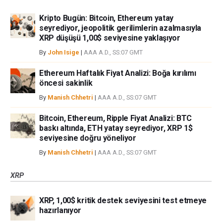
Kripto Bugün: Bitcoin, Ethereum yatay
seyrediyor, jeopolitik gerilimlerin azalmasıyla
XRP düşüşü 1,00$ seviyesine yaklaşıyor
By
John Isige
|
AAA A.D., SS:07 GMT
Ethereum Haftalık Fiyat Analizi: Boğa kırılımı
öncesi sakinlik
By
Manish Chhetri
|
AAA A.D., SS:07 GMT
Bitcoin, Ethereum, Ripple Fiyat Analizi: BTC
baskı altında, ETH yatay seyrediyor, XRP 1$
seviyesine doğru yöneliyor
By
Manish Chhetri
|
AAA A.D., SS:07 GMT
XRP
XRP, 1,00$ kritik destek seviyesini test etmeye
hazırlanıyor