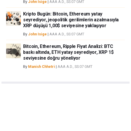
By
John Isige
|
AAA A.D., SS:07 GMT
Kripto Bugün: Bitcoin, Ethereum yatay
seyrediyor, jeopolitik gerilimlerin azalmasıyla
XRP düşüşü 1,00$ seviyesine yaklaşıyor
By
John Isige
|
AAA A.D., SS:07 GMT
Bitcoin, Ethereum, Ripple Fiyat Analizi: BTC
baskı altında, ETH yatay seyrediyor, XRP 1$
seviyesine doğru yöneliyor
By
Manish Chhetri
|
AAA A.D., SS:07 GMT