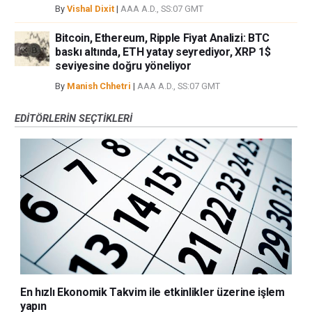
By
Vishal Dixit
|
AAA A.D., SS:07 GMT
Bitcoin, Ethereum, Ripple Fiyat Analizi: BTC
baskı altında, ETH yatay seyrediyor, XRP 1$
seviyesine doğru yöneliyor
By
Manish Chhetri
|
AAA A.D., SS:07 GMT
EDITÖRLERIN SEÇTIKLERI
En hızlı Ekonomik Takvim ile etkinlikler üzerine işlem
yapın