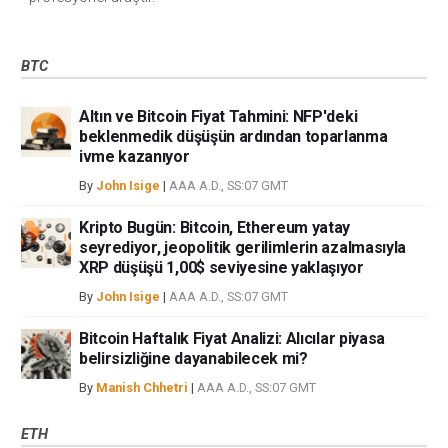
BTC
Altın ve Bitcoin Fiyat Tahmini: NFP'deki
beklenmedik düşüşün ardından toparlanma
ivme kazanıyor
By
John Isige
|
AAA A.D., SS:07 GMT
Kripto Bugün: Bitcoin, Ethereum yatay
seyrediyor, jeopolitik gerilimlerin azalmasıyla
XRP düşüşü 1,00$ seviyesine yaklaşıyor
By
John Isige
|
AAA A.D., SS:07 GMT
Bitcoin Haftalık Fiyat Analizi: Alıcılar piyasa
belirsizliğine dayanabilecek mi?
By
Manish Chhetri
|
AAA A.D., SS:07 GMT
ETH