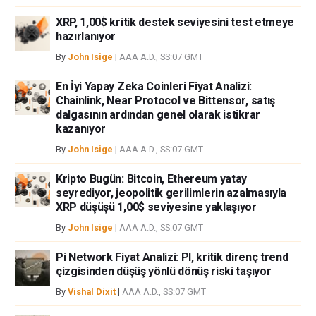
herhangi bir kayıp ya da hasar için sorumluluk kabul etmemektedir.
XRP, 1,00$ kritik destek seviyesini test etmeye
hazırlanıyor
By
John Isige
|
AAA A.D., SS:07 GMT
En İyi Yapay Zeka Coinleri Fiyat Analizi:
Chainlink, Near Protocol ve Bittensor, satış
dalgasının ardından genel olarak istikrar
kazanıyor
By
John Isige
|
AAA A.D., SS:07 GMT
Kripto Bugün: Bitcoin, Ethereum yatay
seyrediyor, jeopolitik gerilimlerin azalmasıyla
XRP düşüşü 1,00$ seviyesine yaklaşıyor
By
John Isige
|
AAA A.D., SS:07 GMT
Pi Network Fiyat Analizi: PI, kritik direnç trend
çizgisinden düşüş yönlü dönüş riski taşıyor
By
Vishal Dixit
|
AAA A.D., SS:07 GMT