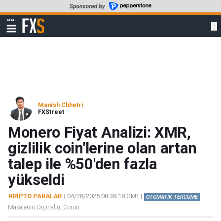
Skip
to
FXStreet
MENU
main
Show
navigation
content
Manish Chhetri
FXStreet
Monero Fiyat Analizi: XMR,
gizlilik coin'lerine olan artan
talep ile %50'den fazla
yükseldi
KRIPTO PARALAR
|
04/28/2025 08:38:18 GMT
|
OTOMATİK TERCÜME
Makalenin Orijinalini Görün