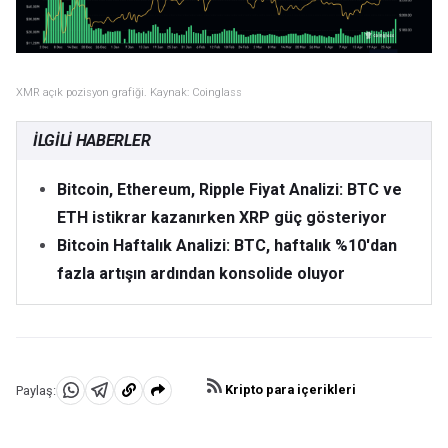
XMR açık pozisyon grafiği. Kaynak: Coinglass
İLGILI HABERLER
Bitcoin, Ethereum, Ripple Fiyat Analizi: BTC ve
ETH istikrar kazanırken XRP güç gösteriyor
Bitcoin Haftalık Analizi: BTC, haftalık %10'dan
fazla artışın ardından konsolide oluyor
Kripto para içerikleri
Paylaş:
WhatsApp'da
Telegram'da
Panoya
Paylaş
Paylaş
kopyala