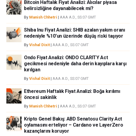
Bitcoin Haftalık Fiyat Analizi: Alıcılar piyasa
belirsizliğine dayanabilecek mi?
By
Manish Chhetri
|
AAA A.D., SS:07 GMT
Shiba Inu Fiyat Analizi: SHIB azalan yakım oranı
nedeniyle %10’un üzerinde düşüş riski taşıyor
By
Vishal Dixit
|
AAA A.D., SS:07 GMT
Ondo Fiyat Analizi: ONDO CLARITY Act
gecikmesi nedeniyle daha derin kayıplara karşı
kırılgan
By
Vishal Dixit
|
AAA A.D., SS:07 GMT
Ethereum Haftalık Fiyat Analizi: Boğa kırılımı
öncesi sakinlik
By
Manish Chhetri
|
AAA A.D., SS:07 GMT
Kripto Genel Bakış: ABD Senatosu Clarity Act
oylamasını erteliyor – Cardano ve LayerZero
kazançlarını koruyor