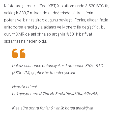
Kripto araştırmacısı ZachXBT, X platformunda 3.520 BTC'lik,
yaklaşık 330,7 milyon dolar değerinde bir transferin
potansiyel bir hırsızlık olduğunu paylaştı. Fonlar, altıdan fazla
anlık borsa aracılığıyla aklandı ve Monero ile değiştirildi; bu
durum XMR'de ani bir talep artışıyla %50'lik bir fiyat
sıçramasına neden oldu.
Dokuz saat önce potansiyel bir kurbandan 3520 BTC
($330.7M) şüpheli bir transfer yapıldı
Hırsızlık adresi
bc1qcrypchnrdx87jnal5e5m849fw460t4gk7vz55g
Kısa süre sonra fonlar 6+ anlık borsa aracılığıyla