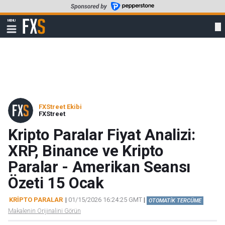
Skip
to
FXStreet
MENU
main
Show
navigation
content
FXStreet Ekibi
FXStreet
Kripto Paralar Fiyat Analizi:
XRP, Binance ve Kripto
Paralar - Amerikan Seansı
Özeti 15 Ocak
KRIPTO PARALAR
|
01/15/2026 16:24:25 GMT
|
OTOMATİK TERCÜME
Makalenin Orijinalini Görün