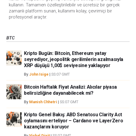
kullanın. Tamamen özelleştirilebilir ve ücretsiz bir gerçek
zamanlı platform sunan, kullanımı kolay, çevrimiçi bir
profesyonel araçtır.
BTC
Kripto Bugün: Bitcoin, Ethereum yatay
seyrediyor, jeopolitik gerilimlerin azalmasıyla
XRP düşüşü 1,00$ seviyesine yaklaşıyor
By
John Isige
|
SS:07 GMT
Bitcoin Haftalık Fiyat Analizi: Alıcılar piyasa
belirsizliğine dayanabilecek mi?
By
Manish Chhetri
|
SS:07 GMT
Kripto Genel Bakış: ABD Senatosu Clarity Act
oylamasını erteliyor – Cardano ve LayerZero
kazançlarını koruyor
By
Vishal Dixit
|
SS:07 GMT