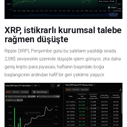
XRP, istikrarlı kurumsal talebe
rağmen düşüşte
Ripple (XRP), Perşembe günü bu satırların yazıldığı sırada
2,08$ seviyesinin üzerinde düşüşte işlem görüyor, zira daha
geniş kripto para piyasası, haftanın başındaki boğa
başlangıcının ardından hafif bir geri çekilme yaşıyor.