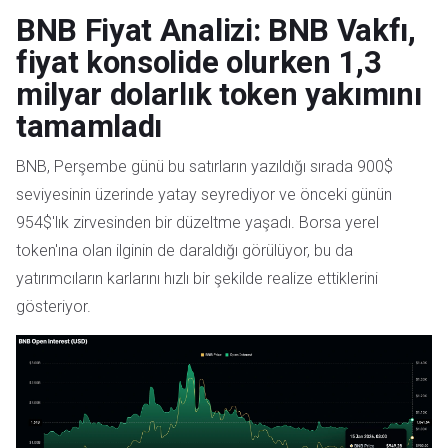
BNB Fiyat Analizi: BNB Vakfı,
fiyat konsolide olurken 1,3
milyar dolarlık token yakımını
tamamladı
BNB, Perşembe günü bu satırların yazıldığı sırada 900$
seviyesinin üzerinde yatay seyrediyor ve önceki günün
954$'lık zirvesinden bir düzeltme yaşadı. Borsa yerel
token'ına olan ilginin de daraldığı görülüyor, bu da
yatırımcıların karlarını hızlı bir şekilde realize ettiklerini
gösteriyor.