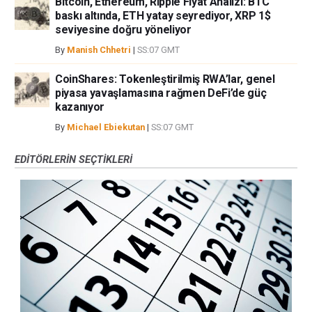
Bitcoin, Ethereum, Ripple Fiyat Analizi: BTC
baskı altında, ETH yatay seyrediyor, XRP 1$
seviyesine doğru yöneliyor
By
Manish Chhetri
|
SS:07 GMT
CoinShares: Tokenleştirilmiş RWA’lar, genel
piyasa yavaşlamasına rağmen DeFi’de güç
kazanıyor
By
Michael Ebiekutan
|
SS:07 GMT
EDITÖRLERIN SEÇTIKLERI