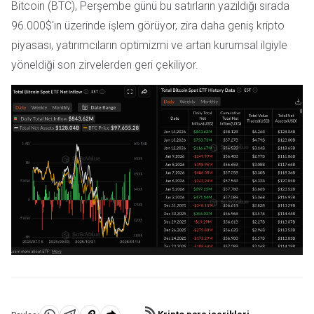
Bitcoin (BTC), Perşembe günü bu satırların yazıldığı sırada
96.000$'ın üzerinde işlem görüyor, zira daha geniş kripto
piyasası, yatırımcıların optimizmi ve artan kurumsal ilgiyle
yöneldiği son zirvelerden geri çekiliyor.