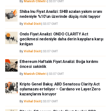
By
Manish Chhetri
|
SS:07 GMT
Shiba Inu Fiyat Analizi: SHIB azalan yakım oranı
nedeniyle %10’un üzerinde düşüş riski taşıyor
By
Vishal Dixit
|
SS:07 GMT
Ondo Fiyat Analizi: ONDO CLARITY Act
gecikmesi nedeniyle daha derin kayıplara karşı
kırılgan
By
Vishal Dixit
|
SS:07 GMT
Ethereum Haftalık Fiyat Analizi: Boğa kırılımı
öncesi sakinlik
By
Manish Chhetri
|
SS:07 GMT
Kripto Genel Bakış: ABD Senatosu Clarity Act
oylamasını erteliyor – Cardano ve LayerZero
kazançlarını koruyor
By
Vishal Dixit
|
SS:07 GMT