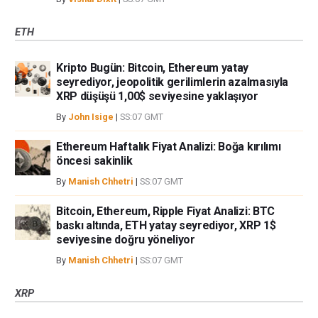
ETH
Kripto Bugün: Bitcoin, Ethereum yatay
seyrediyor, jeopolitik gerilimlerin azalmasıyla
XRP düşüşü 1,00$ seviyesine yaklaşıyor
By
John Isige
|
SS:07 GMT
Ethereum Haftalık Fiyat Analizi: Boğa kırılımı
öncesi sakinlik
By
Manish Chhetri
|
SS:07 GMT
Bitcoin, Ethereum, Ripple Fiyat Analizi: BTC
baskı altında, ETH yatay seyrediyor, XRP 1$
seviyesine doğru yöneliyor
By
Manish Chhetri
|
SS:07 GMT
XRP