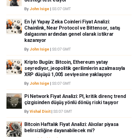
bilgilerin kullanımı nedeniyle doğrudan yada dolaylı olarak ortaya
By
John Isige
|
SS:07 GMT
çıkabilecek herhangi bir kar kaybı herhangi bir sınırlama olmaksızın
herhangi bir kayıp ya da hasar için sorumluluk kabul etmemektedir.
En İyi Yapay Zeka Coinleri Fiyat Analizi:
Chainlink, Near Protocol ve Bittensor, satış
dalgasının ardından genel olarak istikrar
kazanıyor
By
John Isige
|
SS:07 GMT
Kripto Bugün: Bitcoin, Ethereum yatay
seyrediyor, jeopolitik gerilimlerin azalmasıyla
XRP düşüşü 1,00$ seviyesine yaklaşıyor
By
John Isige
|
SS:07 GMT
Pi Network Fiyat Analizi: PI, kritik direnç trend
çizgisinden düşüş yönlü dönüş riski taşıyor
By
Vishal Dixit
|
SS:07 GMT
Bitcoin Haftalık Fiyat Analizi: Alıcılar piyasa
belirsizliğine dayanabilecek mi?