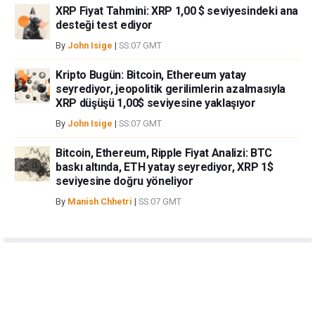
XRP Fiyat Tahmini: XRP 1,00 $ seviyesindeki ana
desteği test ediyor
By
John Isige
|
SS:07 GMT
Kripto Bugün: Bitcoin, Ethereum yatay
seyrediyor, jeopolitik gerilimlerin azalmasıyla
XRP düşüşü 1,00$ seviyesine yaklaşıyor
By
John Isige
|
SS:07 GMT
Bitcoin, Ethereum, Ripple Fiyat Analizi: BTC
baskı altında, ETH yatay seyrediyor, XRP 1$
seviyesine doğru yöneliyor
By
Manish Chhetri
|
SS:07 GMT