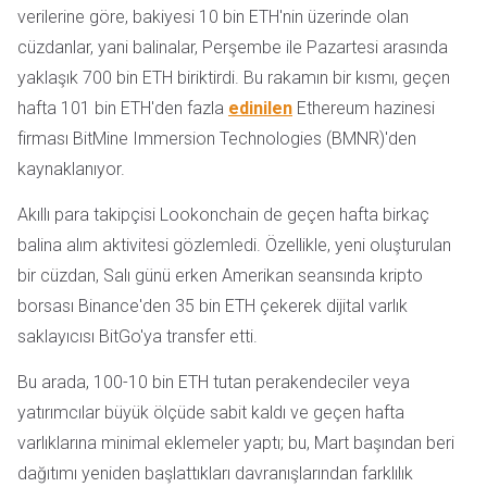
verilerine göre, bakiyesi 10 bin ETH'nin üzerinde olan
cüzdanlar, yani balinalar, Perşembe ile Pazartesi arasında
yaklaşık 700 bin ETH biriktirdi. Bu rakamın bir kısmı, geçen
hafta 101 bin ETH'den fazla
edinilen
Ethereum hazinesi
firması BitMine Immersion Technologies (BMNR)'den
kaynaklanıyor.
Akıllı para takipçisi Lookonchain de geçen hafta birkaç
balina alım aktivitesi gözlemledi. Özellikle, yeni oluşturulan
bir cüzdan, Salı günü erken Amerikan seansında kripto
borsası Binance'den 35 bin ETH çekerek dijital varlık
saklayıcısı BitGo'ya transfer etti.
Bu arada, 100-10 bin ETH tutan perakendeciler veya
yatırımcılar büyük ölçüde sabit kaldı ve geçen hafta
varlıklarına minimal eklemeler yaptı; bu, Mart başından beri
dağıtımı yeniden başlattıkları davranışlarından farklılık