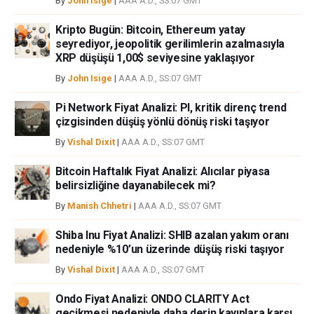
By
John Isige
|
AAA A.D., SS:07 GMT
Kripto Bugün: Bitcoin, Ethereum yatay
seyrediyor, jeopolitik gerilimlerin azalmasıyla
XRP düşüşü 1,00$ seviyesine yaklaşıyor
By
John Isige
|
AAA A.D., SS:07 GMT
Pi Network Fiyat Analizi: PI, kritik direnç trend
çizgisinden düşüş yönlü dönüş riski taşıyor
By
Vishal Dixit
|
AAA A.D., SS:07 GMT
Bitcoin Haftalık Fiyat Analizi: Alıcılar piyasa
belirsizliğine dayanabilecek mi?
By
Manish Chhetri
|
AAA A.D., SS:07 GMT
Shiba Inu Fiyat Analizi: SHIB azalan yakım oranı
nedeniyle %10’un üzerinde düşüş riski taşıyor
By
Vishal Dixit
|
AAA A.D., SS:07 GMT
Ondo Fiyat Analizi: ONDO CLARITY Act
gecikmesi nedeniyle daha derin kayıplara karşı