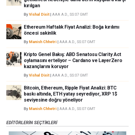
kırılgan
By
Vishal Dixit
|
AAA A.D., SS:07 GMT
Ethereum Haftalık Fiyat Analizi: Boğa kırılımı
öncesi sakinlik
By
Manish Chhetri
|
AAA A.D., SS:07 GMT
Kripto Genel Bakış: ABD Senatosu Clarity Act
oylamasını erteliyor – Cardano ve LayerZero
kazançlarını koruyor
By
Vishal Dixit
|
AAA A.D., SS:07 GMT
Bitcoin, Ethereum, Ripple Fiyat Analizi: BTC
baskı altında, ETH yatay seyrediyor, XRP 1$
seviyesine doğru yöneliyor
By
Manish Chhetri
|
AAA A.D., SS:07 GMT
EDITÖRLERIN SEÇTIKLERI