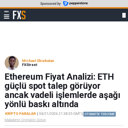
Skip
to
FXStreet
MENU
main
Show
navigation
content
Michael Ebiekutan
FXStreet
Ethereum Fiyat Analizi: ETH
güçlü spot talep görüyor
ancak vadeli işlemlerde aşağı
yönlü baskı altında
KRIPTO PARALAR
|
04/21/2026 21:38:35 GMT
|
OTOMATİK TERCÜME
Makalenin Orijinalini Görün