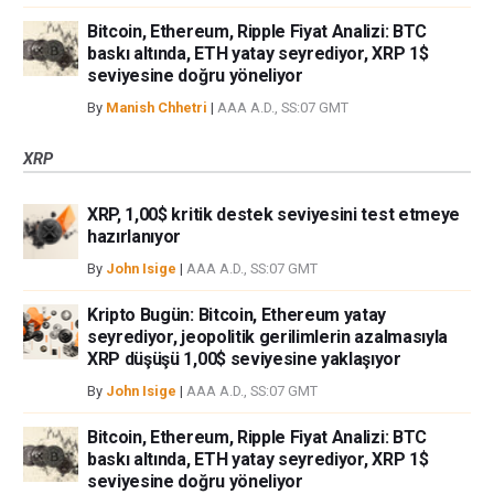
Bitcoin, Ethereum, Ripple Fiyat Analizi: BTC
baskı altında, ETH yatay seyrediyor, XRP 1$
seviyesine doğru yöneliyor
By
Manish Chhetri
|
AAA A.D., SS:07 GMT
XRP
XRP, 1,00$ kritik destek seviyesini test etmeye
hazırlanıyor
By
John Isige
|
AAA A.D., SS:07 GMT
Kripto Bugün: Bitcoin, Ethereum yatay
seyrediyor, jeopolitik gerilimlerin azalmasıyla
XRP düşüşü 1,00$ seviyesine yaklaşıyor
By
John Isige
|
AAA A.D., SS:07 GMT
Bitcoin, Ethereum, Ripple Fiyat Analizi: BTC
baskı altında, ETH yatay seyrediyor, XRP 1$
seviyesine doğru yöneliyor