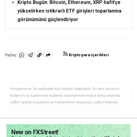
Kripto Bugün: Bitcoin, Ethereum, XRP hafifçe
yükselirken istikrarlı ETF girişleri toparlanma
görünümünü güçlendiriyor
Kripto para içerikleri
Paylaş:
WhatsApp'da
Telegram'da
Panoya
Paylaş
Paylaş
kopyala
Feragatname: Bu sayfadaki tüm bilgiler değişebilir. Bu web sitesinin
kullanımı ile kullanıcılar kullanıcı sözleşmesini kabul etmiş sayılırlar.
Lütfen gizlilik koşullarını ve hükümlerini okuyunuz. Lütfen finansal
piyasalardaki ticari riskler ve maliyetler konusunda tam bilgi edininiz
çünkü burası en riskli yatırım biçimlerinden birisidir. Alım satım farkı
yoluyla döviz ticareti yüksek bir risk içerir ve tüm yatırımcılar için uygun
bir alan olmayabilir. Diğer finansal araçlar içinden döviz ticaretini tercih
New on FXStreet!
etmeden önce, yatırım nesnelerinizi, deneyim seviyenizi ve risk