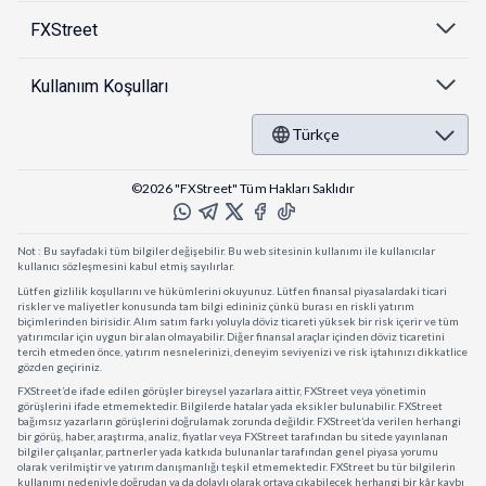
FXStreet
Kullanıım Koşulları
Türkçe
©2026 "FXStreet" Tüm Hakları Saklıdır
Not : Bu sayfadaki tüm bilgiler değişebilir. Bu web sitesinin kullanımı ile kullanıcılar
kullanıcı sözleşmesini kabul etmiş sayılırlar.
Lütfen gizlilik koşullarını ve hükümlerini okuyunuz. Lütfen finansal piyasalardaki ticari
riskler ve maliyetler konusunda tam bilgi edininiz çünkü burası en riskli yatırım
biçimlerinden birisidir. Alım satım farkı yoluyla döviz ticareti yüksek bir risk içerir ve tüm
yatırımcılar için uygun bir alan olmayabilir. Diğer finansal araçlar içinden döviz ticaretini
tercih etmeden önce, yatırım nesnelerinizi, deneyim seviyenizi ve risk iştahınızı dikkatlice
gözden geçiriniz.
FXStreet’de ifade edilen görüşler bireysel yazarlara aittir, FXStreet veya yönetimin
görüşlerini ifade etmemektedir. Bilgilerde hatalar yada eksikler bulunabilir. FXStreet
bağımsız yazarların görüşlerini doğrulamak zorunda değildir. FXStreet’da verilen herhangi
bir görüş, haber, araştırma, analiz, fiyatlar veya FXStreet tarafından bu sitede yayınlanan
bilgiler çalışanlar, partnerler yada katkıda bulunanlar tarafından genel piyasa yorumu
olarak verilmiştir ve yatırım danışmanlığı teşkil etmemektedir. FXStreet bu tür bilgilerin
kullanımı nedeniyle doğrudan ya da dolaylı olarak ortaya çıkabilecek herhangi bir kâr kaybı