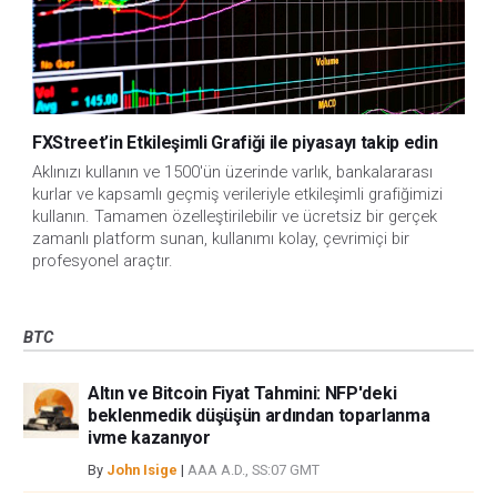
FXStreet’in Etkileşimli Grafiği ile piyasayı takip edin
Aklınızı kullanın ve 1500'ün üzerinde varlık, bankalararası
kurlar ve kapsamlı geçmiş verileriyle etkileşimli grafiğimizi
kullanın. Tamamen özelleştirilebilir ve ücretsiz bir gerçek
zamanlı platform sunan, kullanımı kolay, çevrimiçi bir
profesyonel araçtır.
BTC
Altın ve Bitcoin Fiyat Tahmini: NFP'deki
beklenmedik düşüşün ardından toparlanma
ivme kazanıyor
By
John Isige
|
AAA A.D., SS:07 GMT