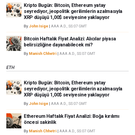
Kripto Bugün: Bitcoin, Ethereum yatay
seyrediyor, jeopolitik gerilimlerin azalmasıyla
XRP düşüşü 1,00$ seviyesine yaklaşıyor
By
John Isige
|
AAA A.D., SS:07 GMT
Bitcoin Haftalık Fiyat Analizi: Alıcılar piyasa
belirsizliğine dayanabilecek mi?
By
Manish Chhetri
|
AAA A.D., SS:07 GMT
ETH
Kripto Bugün: Bitcoin, Ethereum yatay
seyrediyor, jeopolitik gerilimlerin azalmasıyla
XRP düşüşü 1,00$ seviyesine yaklaşıyor
By
John Isige
|
AAA A.D., SS:07 GMT
Ethereum Haftalık Fiyat Analizi: Boğa kırılımı
öncesi sakinlik
By
Manish Chhetri
|
AAA A.D., SS:07 GMT