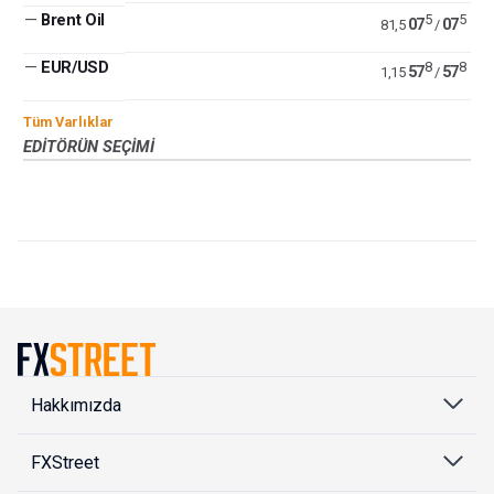
—
Brent Oil
5
5
07
07
81,5
/
—
EUR/USD
8
8
57
57
1,15
/
Tüm Varlıklar
EDITÖRÜN SEÇIMI
Hakkımızda
FXStreet