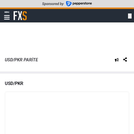
Skip
to
FXStreet
MENU
main
Show
navigation
content
USD/PKR PARITE
USD/PKR