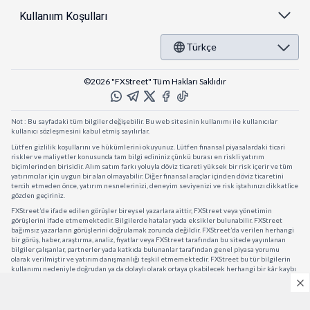
Kullanıım Koşulları
Türkçe
©2026 "FXStreet" Tüm Hakları Saklıdır
Not : Bu sayfadaki tüm bilgiler değişebilir. Bu web sitesinin kullanımı ile kullanıcılar
kullanıcı sözleşmesini kabul etmiş sayılırlar.
Lütfen gizlilik koşullarını ve hükümlerini okuyunuz. Lütfen finansal piyasalardaki ticari
riskler ve maliyetler konusunda tam bilgi edininiz çünkü burası en riskli yatırım
biçimlerinden birisidir. Alım satım farkı yoluyla döviz ticareti yüksek bir risk içerir ve tüm
yatırımcılar için uygun bir alan olmayabilir. Diğer finansal araçlar içinden döviz ticaretini
tercih etmeden önce, yatırım nesnelerinizi, deneyim seviyenizi ve risk iştahınızı dikkatlice
gözden geçiriniz.
FXStreet’de ifade edilen görüşler bireysel yazarlara aittir, FXStreet veya yönetimin
görüşlerini ifade etmemektedir. Bilgilerde hatalar yada eksikler bulunabilir. FXStreet
bağımsız yazarların görüşlerini doğrulamak zorunda değildir. FXStreet’da verilen herhangi
bir görüş, haber, araştırma, analiz, fiyatlar veya FXStreet tarafından bu sitede yayınlanan
bilgiler çalışanlar, partnerler yada katkıda bulunanlar tarafından genel piyasa yorumu
olarak verilmiştir ve yatırım danışmanlığı teşkil etmemektedir. FXStreet bu tür bilgilerin
kullanımı nedeniyle doğrudan ya da dolaylı olarak ortaya çıkabilecek herhangi bir kâr kaybı
herhangi bir sınırlama olmaksızın herhangi bir kayıp yada hasar için sorumluluk kabul
etmemektedir.