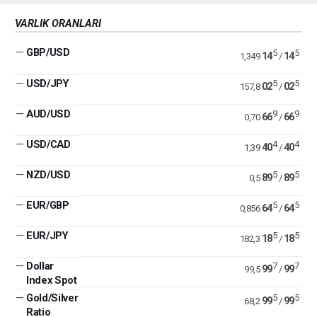
VARLIK ORANLARI
—
GBP/USD
5
5
14
14
1,349
/
—
USD/JPY
5
5
02
02
157,8
/
—
AUD/USD
9
9
66
66
0,70
/
—
USD/CAD
4
4
40
40
1,39
/
—
NZD/USD
5
5
89
89
0,5
/
—
EUR/GBP
5
5
64
64
0,856
/
—
EUR/JPY
5
5
18
18
182,3
/
—
Dollar
7
7
99
99
99,5
/
Index Spot
—
Gold/Silver
5
5
99
99
68,2
/
Ratio