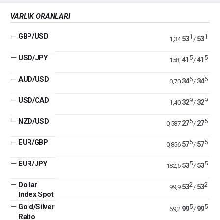
VARLIK ORANLARI
—
GBP/USD
1
1
53
53
1,34
/
—
USD/JPY
5
5
41
41
158,
/
—
AUD/USD
6
6
34
34
0,70
/
—
USD/CAD
9
9
32
32
1,40
/
—
NZD/USD
5
5
27
27
0,587
/
—
EUR/GBP
5
5
57
57
0,856
/
—
EUR/JPY
5
5
53
53
182,5
/
—
Dollar
2
2
53
53
99,9
/
Index Spot
—
Gold/Silver
5
5
99
99
69,2
/
Ratio