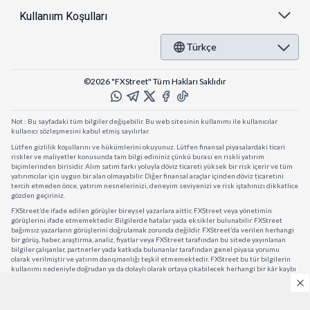
Kullanıım Koşulları
Türkçe
©2026 "FXStreet" Tüm Hakları Saklıdır
Not : Bu sayfadaki tüm bilgiler değişebilir. Bu web sitesinin kullanımı ile kullanıcılar
kullanıcı sözleşmesini kabul etmiş sayılırlar.
Lütfen gizlilik koşullarını ve hükümlerini okuyunuz. Lütfen finansal piyasalardaki ticari
riskler ve maliyetler konusunda tam bilgi edininiz çünkü burası en riskli yatırım
biçimlerinden birisidir. Alım satım farkı yoluyla döviz ticareti yüksek bir risk içerir ve tüm
yatırımcılar için uygun bir alan olmayabilir. Diğer finansal araçlar içinden döviz ticaretini
tercih etmeden önce, yatırım nesnelerinizi, deneyim seviyenizi ve risk iştahınızı dikkatlice
gözden geçiriniz.
FXStreet’de ifade edilen görüşler bireysel yazarlara aittir, FXStreet veya yönetimin
görüşlerini ifade etmemektedir. Bilgilerde hatalar yada eksikler bulunabilir. FXStreet
bağımsız yazarların görüşlerini doğrulamak zorunda değildir. FXStreet’da verilen herhangi
bir görüş, haber, araştırma, analiz, fiyatlar veya FXStreet tarafından bu sitede yayınlanan
bilgiler çalışanlar, partnerler yada katkıda bulunanlar tarafından genel piyasa yorumu
olarak verilmiştir ve yatırım danışmanlığı teşkil etmemektedir. FXStreet bu tür bilgilerin
kullanımı nedeniyle doğrudan ya da dolaylı olarak ortaya çıkabilecek herhangi bir kâr kaybı
herhangi bir sınırlama olmaksızın herhangi bir kayıp yada hasar için sorumluluk kabul
etmemektedir.