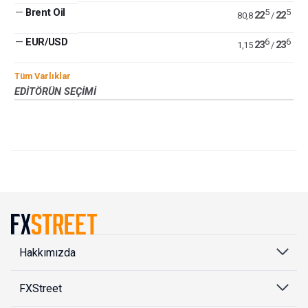
—
Brent Oil
5
5
22
22
80,8
/
—
EUR/USD
6
6
23
23
1,15
/
Tüm Varlıklar
EDITÖRÜN SEÇIMI
Hakkımızda
FXStreet