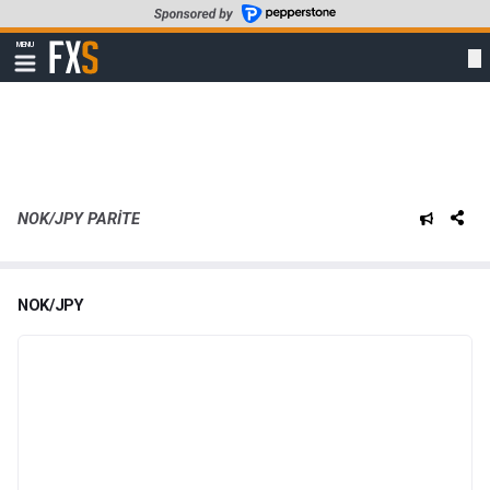
Skip
to
FXStreet
MENU
main
Show
navigation
content
NOK/JPY PARITE
NOK/JPY