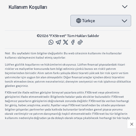
Kullanıım Koşulları
Türkçe
©2026 "FXStreet" Tüm Hakları Saklıdır
Not : Bu sayfadaki tüm bilgiler değişebilir. Bu web sitesinin kullanımı ile kullanıcılar
kullanıcı sözleşmesini kabul etmiş sayılırlar.
Lütfen gizlilik koşullarını ve hükümlerini okuyunuz. Lütfen finansal piyasalardaki ticari
riskler ve maliyetler konusunda tam bilgi edininiz çünkü burası en riskli yatırım
biçimlerinden birisidir. Alım satım farkı yoluyla döviz ticareti yüksek bir risk içerir ve tüm
yatırımcılar için uygun bir alan olmayabilir. Diğer finansal araçlar içinden döviz ticaretini
tercih etmeden önce, yatırım nesnelerinizi, deneyim seviyenizi ve risk iştahınızı dikkatlice
gözden geçiriniz.
FXStreet’de ifade edilen görüşler bireysel yazarlara aittir, FXStreet veya yönetimin
görüşlerini ifade etmemektedir. Bilgilerde hatalar yada eksikler bulunabilir. FXStreet
bağımsız yazarların görüşlerini doğrulamak zorunda değildir. FXStreet’da verilen herhangi
bir görüş, haber, araştırma, analiz, fiyatlar veya FXStreet tarafından bu sitede yayınlanan
bilgiler çalışanlar, partnerler yada katkıda bulunanlar tarafından genel piyasa yorumu
olarak verilmiştir ve yatırım danışmanlığı teşkil etmemektedir. FXStreet bu tür bilgilerin
kullanımı nedeniyle doğrudan ya da dolaylı olarak ortaya çıkabilecek herhangi bir kâr kaybı
herhangi bir sınırlama olmaksızın herhangi bir kayıp yada hasar için sorumluluk kabul
etmemektedir.