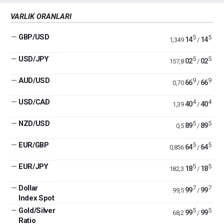
VARLIK ORANLARI
—
GBP/USD
5
5
14
14
1,349
/
—
USD/JPY
5
5
02
02
157,8
/
—
AUD/USD
9
9
66
66
0,70
/
—
USD/CAD
4
4
40
40
1,39
/
—
NZD/USD
5
5
89
89
0,5
/
—
EUR/GBP
5
5
64
64
0,856
/
—
EUR/JPY
5
5
18
18
182,3
/
—
Dollar
7
7
99
99
99,5
/
Index Spot
—
Gold/Silver
5
5
99
99
68,2
/
Ratio