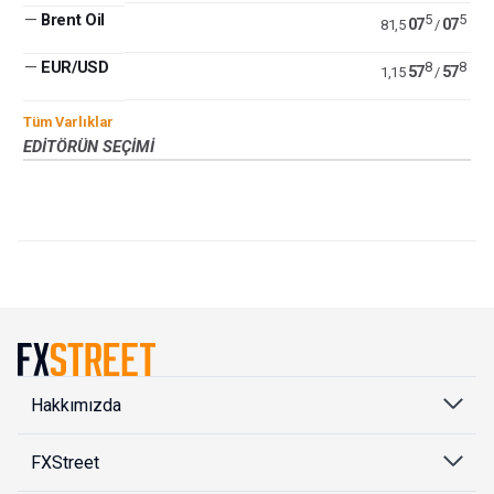
—
Brent Oil
5
5
07
07
81,5
/
—
EUR/USD
8
8
57
57
1,15
/
Tüm Varlıklar
EDITÖRÜN SEÇIMI
Hakkımızda
FXStreet