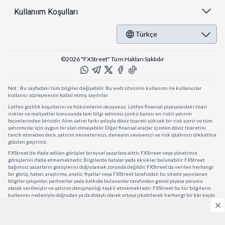
Kullanıım Koşulları
Türkçe
©2026 "FXStreet" Tüm Hakları Saklıdır
Not : Bu sayfadaki tüm bilgiler değişebilir. Bu web sitesinin kullanımı ile kullanıcılar
kullanıcı sözleşmesini kabul etmiş sayılırlar.
Lütfen gizlilik koşullarını ve hükümlerini okuyunuz. Lütfen finansal piyasalardaki ticari
riskler ve maliyetler konusunda tam bilgi edininiz çünkü burası en riskli yatırım
biçimlerinden birisidir. Alım satım farkı yoluyla döviz ticareti yüksek bir risk içerir ve tüm
yatırımcılar için uygun bir alan olmayabilir. Diğer finansal araçlar içinden döviz ticaretini
tercih etmeden önce, yatırım nesnelerinizi, deneyim seviyenizi ve risk iştahınızı dikkatlice
gözden geçiriniz.
FXStreet’de ifade edilen görüşler bireysel yazarlara aittir, FXStreet veya yönetimin
görüşlerini ifade etmemektedir. Bilgilerde hatalar yada eksikler bulunabilir. FXStreet
bağımsız yazarların görüşlerini doğrulamak zorunda değildir. FXStreet’da verilen herhangi
bir görüş, haber, araştırma, analiz, fiyatlar veya FXStreet tarafından bu sitede yayınlanan
bilgiler çalışanlar, partnerler yada katkıda bulunanlar tarafından genel piyasa yorumu
olarak verilmiştir ve yatırım danışmanlığı teşkil etmemektedir. FXStreet bu tür bilgilerin
kullanımı nedeniyle doğrudan ya da dolaylı olarak ortaya çıkabilecek herhangi bir kâr kaybı
herhangi bir sınırlama olmaksızın herhangi bir kayıp yada hasar için sorumluluk kabul
etmemektedir.