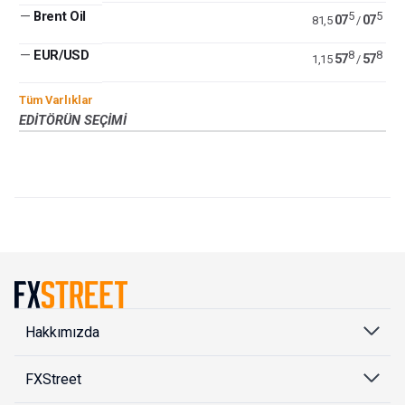
—
Brent Oil
5
5
07
07
81,5
/
—
EUR/USD
8
8
57
57
1,15
/
Tüm Varlıklar
EDITÖRÜN SEÇIMI
Hakkımızda
FXStreet