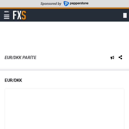
Skip
to
FXStreet
MENU
main
Show
navigation
content
EUR/DKK PARITE
EUR/DKK