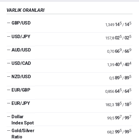
VARLIK ORANLARI
—
GBP/USD
5
5
14
14
1,349
/
—
USD/JPY
5
5
02
02
157,8
/
—
AUD/USD
9
9
66
66
0,70
/
—
USD/CAD
4
4
40
40
1,39
/
—
NZD/USD
5
5
89
89
0,5
/
—
EUR/GBP
5
5
64
64
0,856
/
—
EUR/JPY
5
5
18
18
182,3
/
—
Dollar
7
7
99
99
99,5
/
Index Spot
—
Gold/Silver
5
5
99
99
68,2
/
Ratio