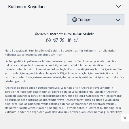
Kullanıım Koşulları
Türkçe
©2026 "FXStreet" Tüm Hakları Saklıdır
Not : Bu sayfadaki tüm bilgiler değişebilir. Bu web sitesinin kullanımı ile kullanıcılar
kullanıcı sözleşmesini kabul etmiş sayılırlar.
Lütfen gizlilik koşullarını ve hükümlerini okuyunuz. Lütfen finansal piyasalardaki ticari
riskler ve maliyetler konusunda tam bilgi edininiz çünkü burası en riskli yatırım
biçimlerinden birisidir. Alım satım farkı yoluyla döviz ticareti yüksek bir risk içerir ve tüm
yatırımcılar için uygun bir alan olmayabilir. Diğer finansal araçlar içinden döviz ticaretini
tercih etmeden önce, yatırım nesnelerinizi, deneyim seviyenizi ve risk iştahınızı dikkatlice
gözden geçiriniz.
FXStreet’de ifade edilen görüşler bireysel yazarlara aittir, FXStreet veya yönetimin
görüşlerini ifade etmemektedir. Bilgilerde hatalar yada eksikler bulunabilir. FXStreet
bağımsız yazarların görüşlerini doğrulamak zorunda değildir. FXStreet’da verilen herhangi
bir görüş, haber, araştırma, analiz, fiyatlar veya FXStreet tarafından bu sitede yayınlanan
bilgiler çalışanlar, partnerler yada katkıda bulunanlar tarafından genel piyasa yorumu
olarak verilmiştir ve yatırım danışmanlığı teşkil etmemektedir. FXStreet bu tür bilgilerin
kullanımı nedeniyle doğrudan ya da dolaylı olarak ortaya çıkabilecek herhangi bir kâr kaybı
herhangi bir sınırlama olmaksızın herhangi bir kayıp yada hasar için sorumluluk kabul
etmemektedir.