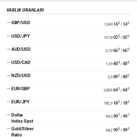
VARLIK ORANLARI
—
GBP/USD
5
5
14
14
1,349
/
—
USD/JPY
5
5
02
02
157,8
/
—
AUD/USD
9
9
66
66
0,70
/
—
USD/CAD
4
4
40
40
1,39
/
—
NZD/USD
5
5
89
89
0,5
/
—
EUR/GBP
5
5
64
64
0,856
/
—
EUR/JPY
5
5
18
18
182,3
/
—
Dollar
7
7
99
99
99,5
/
Index Spot
—
Gold/Silver
5
5
99
99
68,2
/
Ratio