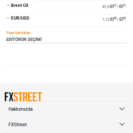
—
Brent Oil
5
5
07
07
81,5
/
—
EUR/USD
8
8
57
57
1,15
/
Tüm Varlıklar
EDITÖRÜN SEÇIMI
Hakkımızda
FXStreet