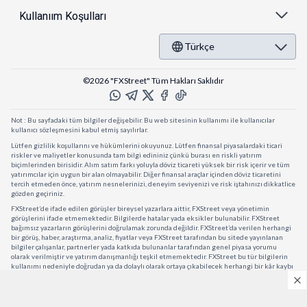
Kullanıım Koşulları
Türkçe
©2026 "FXStreet" Tüm Hakları Saklıdır
Not : Bu sayfadaki tüm bilgiler değişebilir. Bu web sitesinin kullanımı ile kullanıcılar
kullanıcı sözleşmesini kabul etmiş sayılırlar.
Lütfen gizlilik koşullarını ve hükümlerini okuyunuz. Lütfen finansal piyasalardaki ticari
riskler ve maliyetler konusunda tam bilgi edininiz çünkü burası en riskli yatırım
biçimlerinden birisidir. Alım satım farkı yoluyla döviz ticareti yüksek bir risk içerir ve tüm
yatırımcılar için uygun bir alan olmayabilir. Diğer finansal araçlar içinden döviz ticaretini
tercih etmeden önce, yatırım nesnelerinizi, deneyim seviyenizi ve risk iştahınızı dikkatlice
gözden geçiriniz.
FXStreet’de ifade edilen görüşler bireysel yazarlara aittir, FXStreet veya yönetimin
görüşlerini ifade etmemektedir. Bilgilerde hatalar yada eksikler bulunabilir. FXStreet
bağımsız yazarların görüşlerini doğrulamak zorunda değildir. FXStreet’da verilen herhangi
bir görüş, haber, araştırma, analiz, fiyatlar veya FXStreet tarafından bu sitede yayınlanan
bilgiler çalışanlar, partnerler yada katkıda bulunanlar tarafından genel piyasa yorumu
olarak verilmiştir ve yatırım danışmanlığı teşkil etmemektedir. FXStreet bu tür bilgilerin
kullanımı nedeniyle doğrudan ya da dolaylı olarak ortaya çıkabilecek herhangi bir kâr kaybı
herhangi bir sınırlama olmaksızın herhangi bir kayıp yada hasar için sorumluluk kabul
etmemektedir.