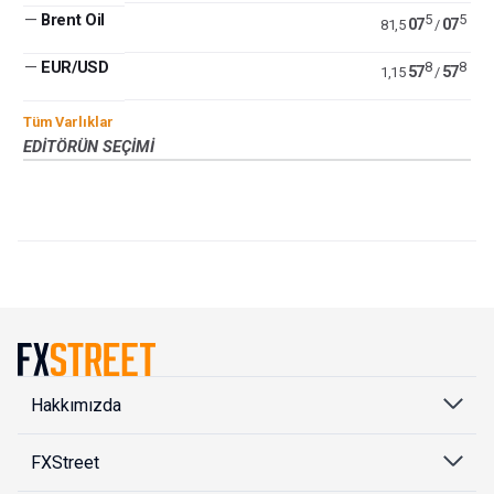
—
Brent Oil
5
5
07
07
81,5
/
—
EUR/USD
8
8
57
57
1,15
/
Tüm Varlıklar
EDITÖRÜN SEÇIMI
Hakkımızda
FXStreet