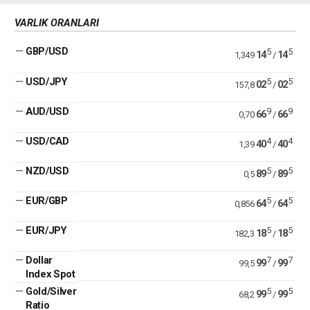
VARLIK ORANLARI
—
GBP/USD
5
5
14
14
1,349
/
—
USD/JPY
5
5
02
02
157,8
/
—
AUD/USD
9
9
66
66
0,70
/
—
USD/CAD
4
4
40
40
1,39
/
—
NZD/USD
5
5
89
89
0,5
/
—
EUR/GBP
5
5
64
64
0,856
/
—
EUR/JPY
5
5
18
18
182,3
/
—
Dollar
7
7
99
99
99,5
/
Index Spot
—
Gold/Silver
5
5
99
99
68,2
/
Ratio