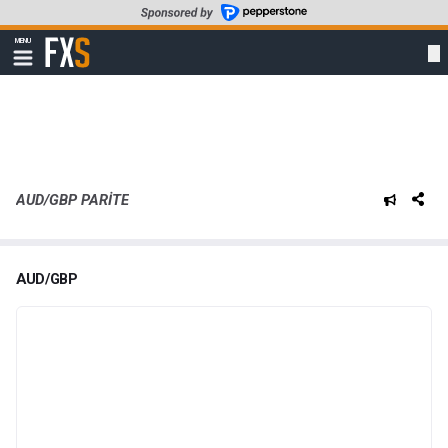
Skip
to
FXStreet
MENU
main
Show
navigation
content
AUD/GBP PARITE
AUD/GBP