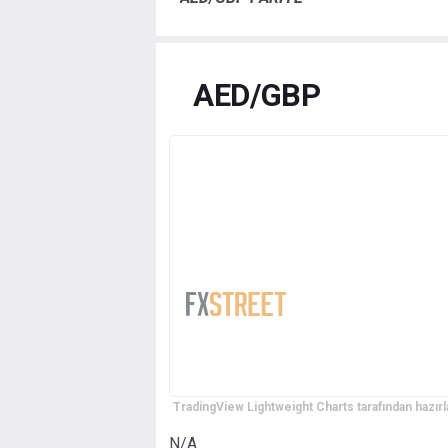
AED/GBP
TradingView Lightweight Charts tarafından hazırl
N/A