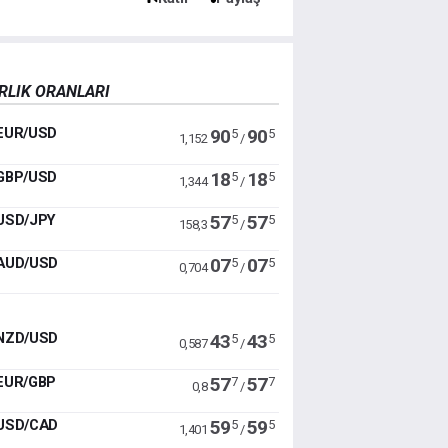
RLIK ORANLARI
EUR/USD
90
90
5
5
1,152
/
GBP/USD
18
18
5
5
1,344
/
USD/JPY
57
57
5
5
158,3
/
AUD/USD
07
07
5
5
0,704
/
NZD/USD
43
43
5
5
0,587
/
EUR/GBP
57
57
7
7
0,8
/
USD/CAD
59
59
5
5
1,401
/