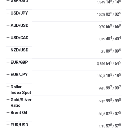
—
GBP/USD
5
5
14
14
1,349
/
—
USD/JPY
5
5
02
02
157,8
/
—
AUD/USD
9
9
66
66
0,70
/
—
USD/CAD
4
4
40
40
1,39
/
—
NZD/USD
5
5
89
89
0,5
/
—
EUR/GBP
5
5
64
64
0,856
/
—
EUR/JPY
5
5
18
18
182,3
/
—
Dollar
7
7
99
99
99,5
/
Index Spot
—
Gold/Silver
5
5
99
99
68,2
/
Ratio
—
Brent Oil
5
5
07
07
81,5
/
—
EUR/USD
8
8
57
57
1,15
/