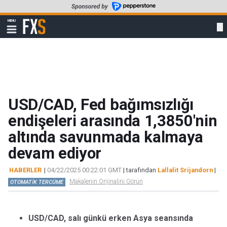
Skip
to
FXStreet
MENU
main
Show
navigation
content
USD/CAD, Fed bağımsızlığı
endişeleri arasında 1,3850'nin
altında savunmada kalmaya
devam ediyor
HABERLER
|
04/22/2025 00:22:01 GMT
| tarafından
Lallalit Srijandorn
|
Makalenin Orijinalini Görün
OTOMATİK TERCÜME
USD/CAD, salı günkü erken Asya seansında