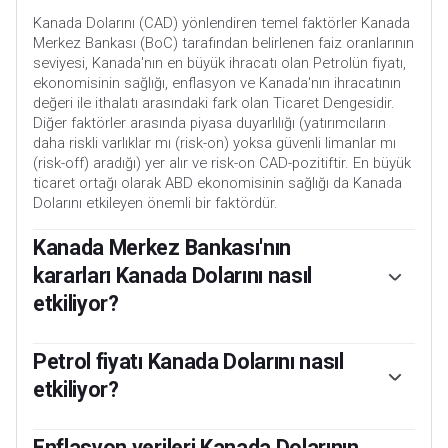
Kanada Dolarını (CAD) yönlendiren temel faktörler Kanada
Merkez Bankası (BoC) tarafından belirlenen faiz oranlarının
seviyesi, Kanada'nın en büyük ihracatı olan Petrolün fiyatı,
ekonomisinin sağlığı, enflasyon ve Kanada'nın ihracatının
değeri ile ithalatı arasındaki fark olan Ticaret Dengesidir.
Diğer faktörler arasında piyasa duyarlılığı (yatırımcıların
daha riskli varlıklar mı (risk-on) yoksa güvenli limanlar mı
(risk-off) aradığı) yer alır ve risk-on CAD-pozitiftir. En büyük
ticaret ortağı olarak ABD ekonomisinin sağlığı da Kanada
Dolarını etkileyen önemli bir faktördür.
Kanada Merkez Bankası'nın
kararları Kanada Dolarını nasıl
etkiliyor?
Kanada Merkez Bankası (BoC), bankaların birbirlerine borç
verebileceği faiz oranlarının seviyesini belirleyerek Kanada
Petrol fiyatı Kanada Dolarını nasıl
Doları üzerinde önemli bir etkiye sahiptir. Bu da herkes için
etkiliyor?
faiz oranlarının seviyesini etkilemektedir. BoC'nin ana
hedefi, faiz oranlarını yukarı veya aşağı ayarlayarak
Petrol fiyatı Kanada Dolarının değerini etkileyen önemli bir
enflasyonu %1-3 seviyesinde tutmaktır. Nispeten daha
faktördür. Petrol Kanada'nın en büyük ihracatıdır, bu
Enflasyon verileri Kanada Dolarının