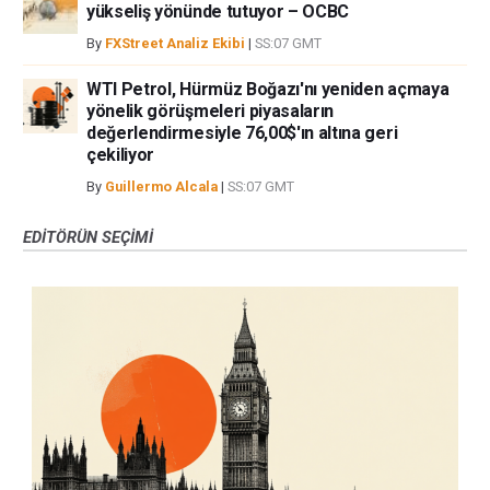
yükseliş yönünde tutuyor – OCBC
By
FXStreet Analiz Ekibi
|
SS:07 GMT
WTI Petrol, Hürmüz Boğazı'nı yeniden açmaya
yönelik görüşmeleri piyasaların
değerlendirmesiyle 76,00$'ın altına geri
çekiliyor
By
Guillermo Alcala
|
SS:07 GMT
EDITÖRÜN SEÇIMI