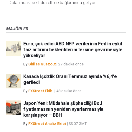
Doları'ndaki sert düzeltme bağlamında geliyor.
MAJÖRLER
Euro, şok edici ABD NFP verilerinin Fed'in eylül
faiz artırımı beklentilerini tersine çevirmesiyle
yükseliyor
By
Ghiles Guezout
|
27 dakika önce
Kanada İşsizlik Oranı Temmuz ayında %6,4'e
geriledi
By
FXStreet Ekibi
|
48 dakika önce
Japon Yeni: Müdahale şüpheciliği BoJ
fiyatlamasının yeniden ayarlanmasıyla
karşılaşıyor – BBH
By
FXStreet Analiz Ekibi
|
SS:07 GMT