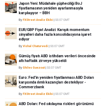
Japon Yeni: Müdahale şüpheciliği BoJ
fiyatlamasının yeniden ayarlanmasıyla
karşılaşıyor – BBH
By
FXStreet Analiz Ekibi
|
SS:07 GMT
EUR/GBP Fiyat Analizi: Karışık momentum
sinyalleri daha fazla konsolidasyona işaret
ediyor
By
Vishal Chaturvedi
|
SS:07 GMT
Gümüş fiyatı ABD istihdam verileri öncesinde
altı haftalık zirveye yükseldi
By
Ghiles Guezout
|
SS:07 GMT
Euro: Fed'in yeniden fiyatlanması ABD Doları
karşısında ılımlı kazançları destekliyor -
Commerzbank
By
FXStreet Analiz Ekibi
|
SS:07 GMT
ABD Doları: Fed sıkılaşma riskleri görünümü