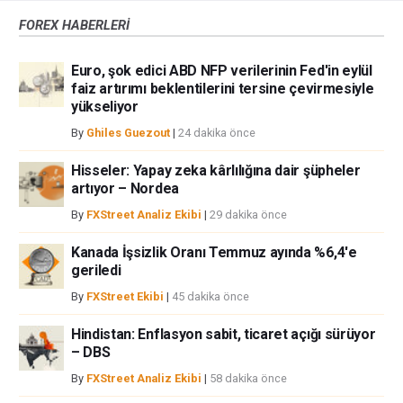
yoluyla döviz ticareti yüksek bir risk içerir ve tüm yatırımcılar için uygun
FOREX HABERLERİ
bir alan olmayabilir. Diğer finansal araçlar içinden döviz ticaretini tercih
etmeden önce, yatırım nesnelerinizi, deneyim seviyenizi ve risk
Euro, şok edici ABD NFP verilerinin Fed'in eylül
iştahınızı dikkatlice gözden geçiriniz. FXStreet’de ifade edilen görüşler
faiz artırımı beklentilerini tersine çevirmesiyle
bireysel yazarlara aittir, fxstreet.com veya yönetimin görüşlerini ifade
yükseliyor
etmemektedir. Bilgilerde hatalar yada eksikler bulunabilir. FXStreet
bağımsız yazarların görüşlerini doğrulamak zorunda değildir.
By
Ghiles Guezout
|
24 dakika önce
FXStreet’de verilen herhangi bir görüş, haber, araştırma, analiz, fiyatlar
Hisseler: Yapay zeka kârlılığına dair şüpheler
veya fxstreet.comtarafından bu sitede yayınlanan bilgiler çalışanlar,
artıyor – Nordea
ortaklar yada katkıda bulunanlar tarafından genel piyasa yorumu olarak
verilmiştir ve yatırım danışmanlığı teşkil etmemektedir. FXStreet bu tür
By
FXStreet Analiz Ekibi
|
29 dakika önce
bilgilerin kullanımı nedeniyle doğrudan yada dolaylı olarak ortaya
çıkabilecek herhangi bir kar kaybı herhangi bir sınırlama olmaksızın
Kanada İşsizlik Oranı Temmuz ayında %6,4'e
herhangi bir kayıp ya da hasar için sorumluluk kabul etmemektedir.
geriledi
By
FXStreet Ekibi
|
45 dakika önce
Hindistan: Enflasyon sabit, ticaret açığı sürüyor
– DBS
By
FXStreet Analiz Ekibi
|
58 dakika önce