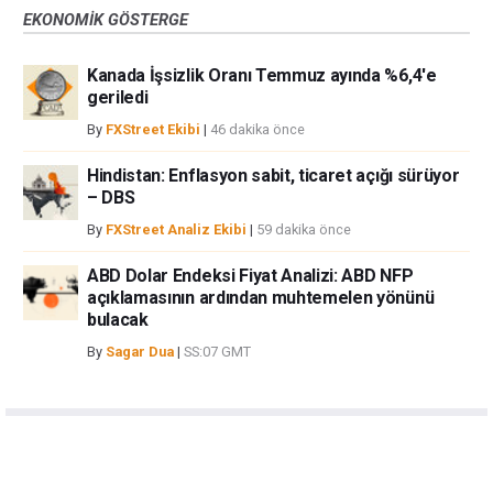
EKONOMIK GÖSTERGE
Kanada İşsizlik Oranı Temmuz ayında %6,4'e
geriledi
By
FXStreet Ekibi
|
46 dakika önce
Hindistan: Enflasyon sabit, ticaret açığı sürüyor
– DBS
By
FXStreet Analiz Ekibi
|
59 dakika önce
ABD Dolar Endeksi Fiyat Analizi: ABD NFP
açıklamasının ardından muhtemelen yönünü
bulacak
By
Sagar Dua
|
SS:07 GMT