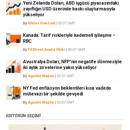
Yeni Zelanda Doları, ABD işgücü piyasasındaki
zayıflığın USD üzerinde baskı oluşturmasıyla
yükseliyor
By
Ghiles Guezout
|
SS:07 GMT
Kanada: Tarif riskleriyle kademeli iyileşme –
RBC
By
FXStreet Analiz Ekibi
|
SS:07 GMT
Avustralya Doları, NFP'nin negatife dönmesiyle
iki aylık zirvelerine yakın yükseliyor
By
Agustin Wazne
|
SS:07 GMT
NY Fed enflasyon beklentileri kısa vadede
mütevazı bir şekilde gevşedi
By
Agustin Wazne
|
SS:07 GMT
EDITÖRÜN SEÇIMI