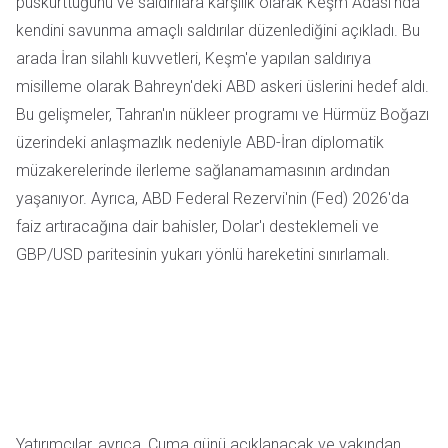
püskürttüğünü ve saldırılara karşılık olarak Keşm Adası'nda
kendini savunma amaçlı saldırılar düzenlediğini açıkladı. Bu
arada İran silahlı kuvvetleri, Keşm'e yapılan saldırıya
misilleme olarak Bahreyn'deki ABD askeri üslerini hedef aldı.
Bu gelişmeler, Tahran'ın nükleer programı ve Hürmüz Boğazı
üzerindeki anlaşmazlık nedeniyle ABD-İran diplomatik
müzakerelerinde ilerleme sağlanamamasının ardından
yaşanıyor. Ayrıca, ABD Federal Rezervi'nin (Fed) 2026'da
faiz artıracağına dair bahisler, Dolar'ı desteklemeli ve
GBP/USD paritesinin yukarı yönlü hareketini sınırlamalı.
Yatırımcılar, ayrıca, Cuma günü açıklanacak ve yakından