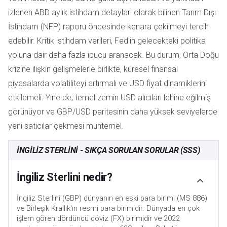
izlenen ABD aylık istihdam detayları olarak bilinen Tarım Dışı
İstihdam (NFP) raporu öncesinde kenara çekilmeyi tercih
edebilir. Kritik istihdam verileri, Fed'in gelecekteki politika
yoluna dair daha fazla ipucu aranacak. Bu durum, Orta Doğu
krizine ilişkin gelişmelerle birlikte, küresel finansal
piyasalarda volatiliteyi artırmalı ve USD fiyat dinamiklerini
etkilemeli. Yine de, temel zemin USD alıcıları lehine eğilmiş
görünüyor ve GBP/USD paritesinin daha yüksek seviyelerde
yeni satıcılar çekmesi muhtemel.
İNGILIZ STERLINI - SIKÇA SORULAN SORULAR (SSS)
İngiliz Sterlini nedir?
İngiliz Sterlini (GBP) dünyanın en eski para birimi (MS 886)
ve Birleşik Krallık'ın resmi para birimidir. Dünyada en çok
işlem gören dördüncü döviz (FX) birimidir ve 2022