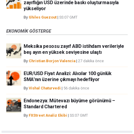
zayıflığın USD üzerinde baskı oluşturmasıyla
yükseliyor
By
Ghiles Guezout
|
SS:07 GMT
EKONOMIK GÖSTERGE
Meksika pesosu zayıf ABD istihdam verileriyle
beş ayın en yüksek seviyesine ulaştı
By
Christian Borjon Valencia
|
27 dakika önce
EUR/USD Fiyat Analizi: Alıcılar 100 günlük
SMA'nın üzerine çıkmayı hedefliyor
By
Vishal Chaturvedi
|
56 dakika önce
Endonezya: Mütevazı büyüme görünümü –
Standard Chartered
By
FXStreet Analiz Ekibi
|
SS:07 GMT