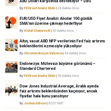
ABD Doları karşısında destekliyor – DBS
veya fxstreet.comtarafından bu sitede yayınlanan bilgiler çalışanlar,
ortaklar yada katkıda bulunanlar tarafından genel piyasa yorumu olarak
By
FXStreet Analiz Ekibi
|
34 dakika önce
verilmiştir ve yatırım danışmanlığı teşkil etmemektedir. FXStreet bu tür
bilgilerin kullanımı nedeniyle doğrudan yada dolaylı olarak ortaya
EUR/USD Fiyat Analizi: Alıcılar 100 günlük
çıkabilecek herhangi bir kar kaybı herhangi bir sınırlama olmaksızın
SMA'nın üzerine çıkmayı hedefliyor
herhangi bir kayıp ya da hasar için sorumluluk kabul etmemektedir.
By
Vishal Chaturvedi
|
53 dakika önce
Altın, vasat ABD NFP verilerinin Fed faiz artırımı
beklentilerini ezmesiyle yükseliyor
By
Christian Borjon Valencia
|
54 dakika önce
Endonezya: Mütevazı büyüme görünümü –
Standard Chartered
By
FXStreet Analiz Ekibi
|
59 dakika önce
Dow Jones Industrial Average, Aralık ayında
faiz artırımı beklentisinden kaçınıyor, ancak
fiyatlar hala bunu yansıtıyor
By
Joshua Gibson
|
SS:07 GMT