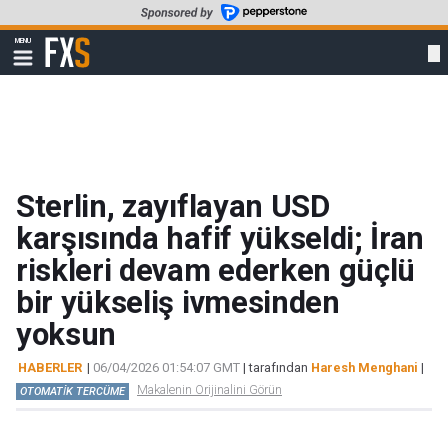
Skip
to
FXStreet
MENU
main
Show
navigation
content
Sterlin, zayıflayan USD
karşısında hafif yükseldi; İran
riskleri devam ederken güçlü
bir yükseliş ivmesinden
yoksun
HABERLER
|
06/04/2026 01:54:07 GMT
| tarafından
Haresh Menghani
|
Makalenin Orijinalini Görün
OTOMATİK TERCÜME