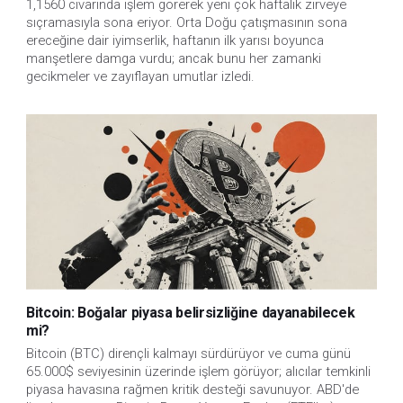
1,1560 civarında işlem görerek yeni çok haftalık zirveye
sıçramasıyla sona eriyor. Orta Doğu çatışmasının sona
ereceğine dair iyimserlik, haftanın ilk yarısı boyunca
manşetlere damga vurdu; ancak bunu her zamanki
gecikmeler ve zayıflayan umutlar izledi.
Bitcoin: Boğalar piyasa belirsizliğine dayanabilecek
mi?
Bitcoin (BTC) dirençli kalmayı sürdürüyor ve cuma günü
65.000$ seviyesinin üzerinde işlem görüyor; alıcılar temkinli
piyasa havasına rağmen kritik desteği savunuyor. ABD'de