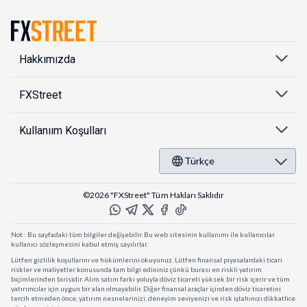
Hakkımızda
FXStreet
Kullanıım Koşulları
Türkçe
©2026 "FXStreet" Tüm Hakları Saklıdır
Not : Bu sayfadaki tüm bilgiler değişebilir. Bu web sitesinin kullanımı ile kullanıcılar
kullanıcı sözleşmesini kabul etmiş sayılırlar.
Lütfen gizlilik koşullarını ve hükümlerini okuyunuz. Lütfen finansal piyasalardaki ticari
riskler ve maliyetler konusunda tam bilgi edininiz çünkü burası en riskli yatırım
biçimlerinden birisidir. Alım satım farkı yoluyla döviz ticareti yüksek bir risk içerir ve tüm
yatırımcılar için uygun bir alan olmayabilir. Diğer finansal araçlar içinden döviz ticaretini
tercih etmeden önce, yatırım nesnelerinizi, deneyim seviyenizi ve risk iştahınızı dikkatlice