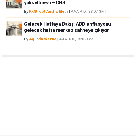
yükseltmesi – DBS
By
FXStreet Analiz Ekibi
|
AAA A.D., SS:07 GMT
Gelecek Haftaya Bakış: ABD enflasyonu
gelecek hafta merkez sahneye çıkıyor
By
Agustin Wazne
|
AAA A.D., SS:07 GMT