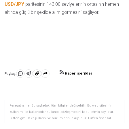
USD/JPY
paritesinin 143,00 seviyelerinin ortasının hemen
altında güçlü bir şekilde alım görmesini sağlıyor.
Haber içerikleri
Paylaş:
WhatsApp'da
Telegram'da
Panoya
Paylaş
Paylaş
kopyala
Feragatname: Bu sayfadaki tüm bilgiler değişebilir. Bu web sitesinin
kullanımı ile kullanıcılar kullanıcı sözleşmesini kabul etmiş sayılırlar.
Lütfen gizlilik koşullarını ve hükümlerini okuyunuz. Lütfen finansal
piyasalardaki ticari riskler ve maliyetler konusunda tam bilgi edininiz