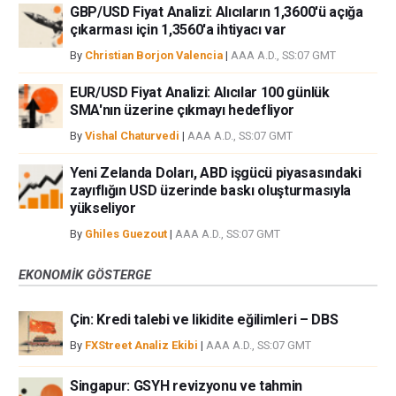
GBP/USD Fiyat Analizi: Alıcıların 1,3600'ü açığa
çıkarması için 1,3560'a ihtiyacı var
By
Christian Borjon Valencia
|
AAA A.D., SS:07 GMT
EUR/USD Fiyat Analizi: Alıcılar 100 günlük
SMA'nın üzerine çıkmayı hedefliyor
By
Vishal Chaturvedi
|
AAA A.D., SS:07 GMT
Yeni Zelanda Doları, ABD işgücü piyasasındaki
zayıflığın USD üzerinde baskı oluşturmasıyla
yükseliyor
By
Ghiles Guezout
|
AAA A.D., SS:07 GMT
EKONOMIK GÖSTERGE
Çin: Kredi talebi ve likidite eğilimleri – DBS
By
FXStreet Analiz Ekibi
|
AAA A.D., SS:07 GMT
Singapur: GSYH revizyonu ve tahmin