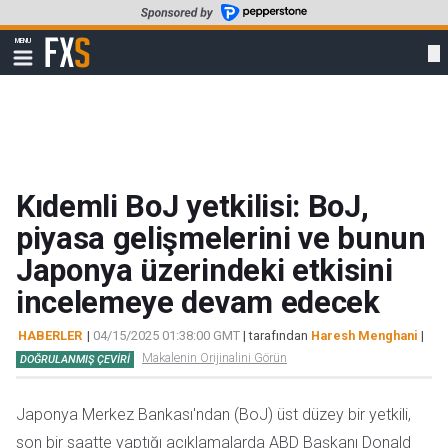
Skip
to
FXStreet
MENU
main
Show
navigation
content
Kıdemli BoJ yetkilisi: BoJ,
piyasa gelişmelerini ve bunun
Japonya üzerindeki etkisini
incelemeye devam edecek
HABERLER
|
04/15/2025 01:38:00 GMT
| tarafından
Haresh Menghani
|
Makalenin Orijinalini Görün
DOĞRULANMIŞ ÇEVIRI
Japonya Merkez Bankası'ndan (BoJ) üst düzey bir yetkili,
s
on bir saatte yaptığı açıklamalarda
ABD Başkanı Donald