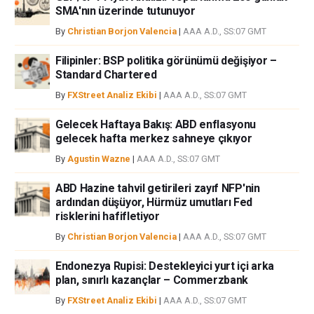
SMA'nın üzerinde tutunuyor
By
Christian Borjon Valencia
|
AAA A.D., SS:07 GMT
Filipinler: BSP politika görünümü değişiyor –
Standard Chartered
By
FXStreet Analiz Ekibi
|
AAA A.D., SS:07 GMT
Gelecek Haftaya Bakış: ABD enflasyonu
gelecek hafta merkez sahneye çıkıyor
By
Agustin Wazne
|
AAA A.D., SS:07 GMT
ABD Hazine tahvil getirileri zayıf NFP'nin
ardından düşüyor, Hürmüz umutları Fed
risklerini hafifletiyor
By
Christian Borjon Valencia
|
AAA A.D., SS:07 GMT
Endonezya Rupisi: Destekleyici yurt içi arka
plan, sınırlı kazançlar – Commerzbank
By
FXStreet Analiz Ekibi
|
AAA A.D., SS:07 GMT