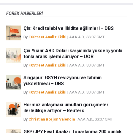
çünkü burası en riskli yatırım biçimlerinden birisidir. Alım satım farkı
yoluyla döviz ticareti yüksek bir risk içerir ve tüm yatırımcılar için uygun
FOREX HABERLERİ
bir alan olmayabilir. Diğer finansal araçlar içinden döviz ticaretini tercih
etmeden önce, yatırım nesnelerinizi, deneyim seviyenizi ve risk
Çin: Kredi talebi ve likidite eğilimleri – DBS
iştahınızı dikkatlice gözden geçiriniz. FXStreet’de ifade edilen görüşler
bireysel yazarlara aittir, fxstreet.com veya yönetimin görüşlerini ifade
By
FXStreet Analiz Ekibi
|
AAA A.D., SS:07 GMT
etmemektedir. Bilgilerde hatalar yada eksikler bulunabilir. FXStreet
bağımsız yazarların görüşlerini doğrulamak zorunda değildir.
Çin Yuanı: ABD Doları karşısında yükseliş yönlü
FXStreet’de verilen herhangi bir görüş, haber, araştırma, analiz, fiyatlar
tonla aralık işlemi sürüyor – UOB
veya fxstreet.comtarafından bu sitede yayınlanan bilgiler çalışanlar,
By
FXStreet Analiz Ekibi
|
AAA A.D., SS:07 GMT
ortaklar yada katkıda bulunanlar tarafından genel piyasa yorumu olarak
verilmiştir ve yatırım danışmanlığı teşkil etmemektedir. FXStreet bu tür
Singapur: GSYH revizyonu ve tahmin
bilgilerin kullanımı nedeniyle doğrudan yada dolaylı olarak ortaya
yükseltmesi – DBS
çıkabilecek herhangi bir kar kaybı herhangi bir sınırlama olmaksızın
By
FXStreet Analiz Ekibi
|
AAA A.D., SS:07 GMT
herhangi bir kayıp ya da hasar için sorumluluk kabul etmemektedir.
Hormuz anlaşması umutları görüşmeler
ilerledikçe artıyor – Reuters
By
Christian Borjon Valencia
|
AAA A.D., SS:07 GMT
GBP/JPY Fiyat Analizi: Toparlanma 200 günlük