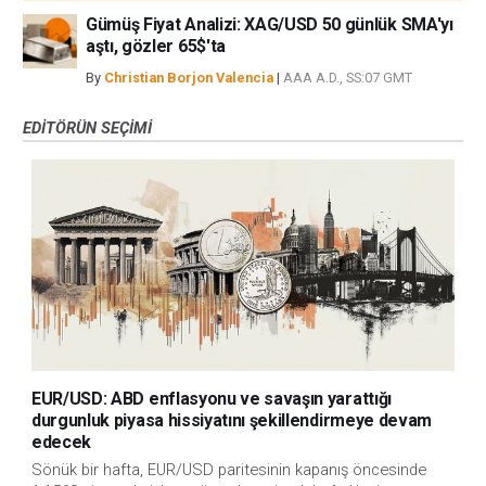
Gümüş Fiyat Analizi: XAG/USD 50 günlük SMA'yı
aştı, gözler 65$'ta
By
Christian Borjon Valencia
|
AAA A.D., SS:07 GMT
EDITÖRÜN SEÇIMI
EUR/USD: ABD enflasyonu ve savaşın yarattığı
durgunluk piyasa hissiyatını şekillendirmeye devam
edecek
Sönük bir hafta, EUR/USD paritesinin kapanış öncesinde